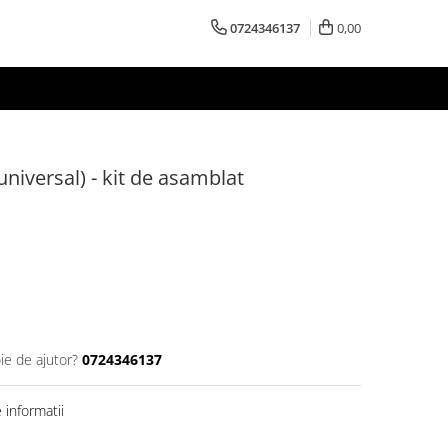
0724346137
0,00
(universal) - kit de asamblat
ie de ajutor?
0724346137
informatii