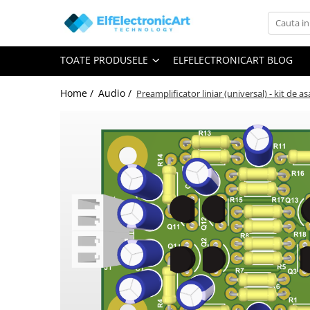
Toate Produsele
TOATE PRODUSELE
ELFELECTRONICART BLOG
Audio
Auto
Home /
Audio /
Preamplificator liniar (universal) - kit de a
Instrumente de masura si control
Clesti Ampermetrici
Multimetre Digitale
Scule Atelier
Surse de alimentare
Termometre
Testere
Osciloscoape
Accesorii
Osciloscoape AXIOMET