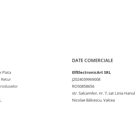
DATE COMERCIALE
 Plata
ElfElectronicArt SRL
e Retur
J2024039969008
Produselor
RO50858656
str. Salcamilor, nr. 7, sat Linia Hanu
L
Nicolae Bălcescu, Valcea