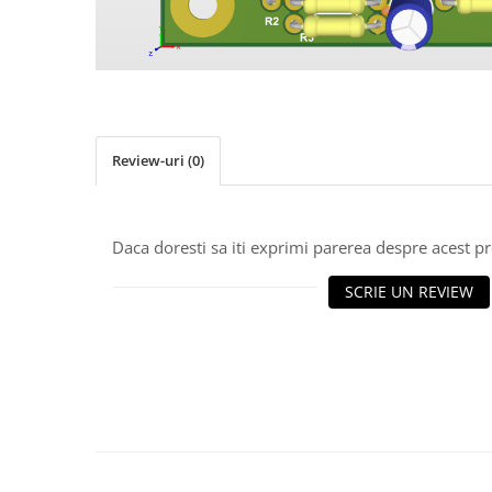
Osciloscoape B&K PRECISION
Osciloscoape FLUKE
Osciloscoape GW INSTEK
Osciloscoape HANTEK
Osciloscoape KEYSIGHT
Review-uri
(0)
Osciloscoape OWON
Osciloscoape Peaktech
Daca doresti sa iti exprimi parerea despre acest 
Osciloscoape ROHDE & SCHWARZ
Osciloscoape TELEDYNE LECROY
SCRIE UN REVIEW
Osciloscoape UNI-T