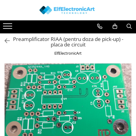
Toate Produsele
Audio
Preamplificator RIAA (pentru doza de pick-up) -
Auto
placa de circuit
Instrumente de masura si control
ElfElectronicArt
Clesti Ampermetrici
Multimetre Digitale
Scule Atelier
Surse de alimentare
Termometre
Testere
Osciloscoape
Accesorii
Osciloscoape AXIOMET