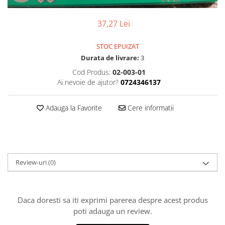
Osciloscoape B&K PRECISION
Osciloscoape FLUKE
37,27 Lei
Osciloscoape GW INSTEK
STOC EPUIZAT
Osciloscoape HANTEK
Durata de livrare:
3
Osciloscoape KEYSIGHT
Cod Produs:
02-003-01
Ai nevoie de ajutor?
0724346137
Osciloscoape OWON
Osciloscoape Peaktech
Adauga la Favorite
Cere informatii
Osciloscoape ROHDE & SCHWARZ
Osciloscoape TELEDYNE LECROY
Osciloscoape UNI-T
Review-uri
(0)
Daca doresti sa iti exprimi parerea despre acest produs
poti adauga un review.