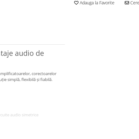
Adauga la Favorite
Cere 
taje audio de
mplificatoarelor, corectoarelor
e simplă, flexibilă și fiabilă.
rcuite audio simetrice
re