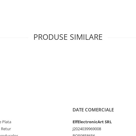
LM317/337 și un tranzistor de
ea de intrare
PRODUSE SIMILARE
u 7,5 mm
ar pot fi folosite și diode de
DATE COMERCIALE
 Plata
ElfElectronicArt SRL
 pentru răcire eficientă
e Retur
J2024039969008
Produselor
RO50858656