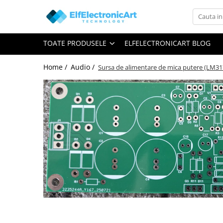
Toate Produsele
TOATE PRODUSELE
ELFELECTRONICART BLOG
Audio
Auto
Home /
Audio /
Sursa de alimentare de mica putere (LM3
Instrumente de masura si control
Clesti Ampermetrici
Multimetre Digitale
Scule Atelier
Surse de alimentare
Termometre
Testere
Osciloscoape
Accesorii
Osciloscoape AXIOMET