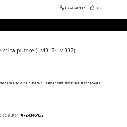
0724346137
0,00
e mica putere (LM317-LM337)
catoare audio de putere cu alimentare simetrică si schemată
e de ajutor?
0724346137