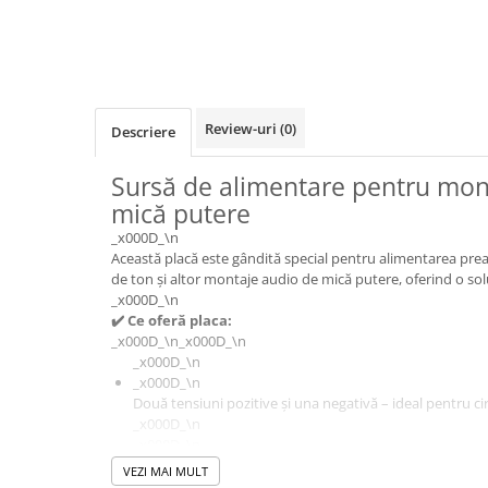
Osciloscoape B&K PRECISION
Osciloscoape FLUKE
Osciloscoape GW INSTEK
Osciloscoape HANTEK
Review-uri
(0)
Descriere
Osciloscoape KEYSIGHT
Sursă de alimentare pentru mon
Osciloscoape OWON
mică putere
Osciloscoape Peaktech
_x000D_\n
Osciloscoape ROHDE & SCHWARZ
Această placă este gândită special pentru alimentarea prea
de ton și altor montaje audio de mică putere, oferind o soluți
Osciloscoape TELEDYNE LECROY
_x000D_\n
Osciloscoape UNI-T
✔️ Ce oferă placa:
_x000D_\n_x000D_\n
_x000D_\n
_x000D_\n
Două tensiuni pozitive și una negativă – ideal pentru ci
_x000D_\n
_x000D_\n
_x000D_\n
VEZI MAI MULT
Semnalizare vizuală cu LED-uri pentru tensiunile de ieși