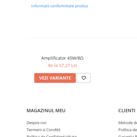
_x000D_\n
Informatii conformitate produs
_x000D_\n
_x000D_\n
Posibilitate de balansare a disipării între un regulator 
putere – perfectă pentru adaptare în funcție de tensiun
_x000D_\n
_x000D_\n
_x000D_\n
🛠️ Alte detalii tehnice:
_x000D_\n_x000D_\n
Amplificator 45W/8Ω
_x000D_\n
de la 37,27 Lei
_x000D_\n
Suportă condensatori electrolitici cu pitch de 5 mm sa
VEZI VARIANTE
_x000D_\n
_x000D_\n
_x000D_\n
Compatibilă cu diode redresoare din seria 1N54xx (3A), d
putere mai mică
_x000D_\n
MAGAZINUL MEU
CLIENTI
_x000D_\n
_x000D_\n
Despre noi
Metode de
Pentru aplicații mai solicitante, se pot monta radiatoare
Termeni si Conditii
Politica d
_x000D_\n
Politica de Confidentialitate
Garantia 