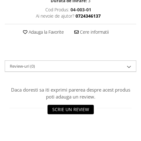
Durata de livrare:
3
Osciloscoape B&K PRECISION
Cod Produs:
04-003-01
Osciloscoape FLUKE
Ai nevoie de ajutor?
0724346137
Osciloscoape GW INSTEK
Adauga la Favorite
Cere informatii
Osciloscoape HANTEK
Osciloscoape KEYSIGHT
Osciloscoape OWON
Osciloscoape Peaktech
Review-uri
(0)
Osciloscoape ROHDE & SCHWARZ
Osciloscoape TELEDYNE LECROY
Daca doresti sa iti exprimi parerea despre acest produs
Osciloscoape UNI-T
poti adauga un review.
SCRIE UN REVIEW