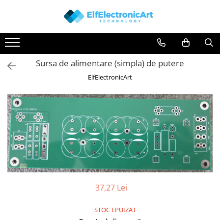
Toate Produsele
Audio
Sursa de alimentare (simpla) de putere
Auto
ElfElectronicArt
Instrumente de masura si control
Clesti Ampermetrici
Multimetre Digitale
Scule Atelier
Surse de alimentare
Termometre
Testere
Osciloscoape
37,27 Lei
Accesorii
STOC EPUIZAT
Osciloscoape AXIOMET