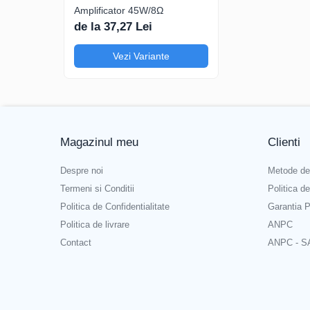
Recomandări siguranțe p
Amplificator 45W/8Ω
de la 37,27 Lei
_x000D_\n
Pentru 8 Ω:
Vezi Variante
_x000D_\n_x000D_\n
_x000D_\n
_x000D_\n
Un canal:
T2 A
_x000D_\n
Magazinul meu
Clienti
_x000D_\n
_x000D_\n
Despre noi
Metode de
Stereo:
T4 A
Termeni si Conditii
Politica d
_x000D_\n
Politica de Confidentialitate
Garantia P
_x000D_\n
_x000D_\n
Politica de livrare
ANPC
Pentru 4 Ω:
Contact
ANPC - S
_x000D_\n_x000D_\n
_x000D_\n
_x000D_\n
Un canal:
T3,15 A