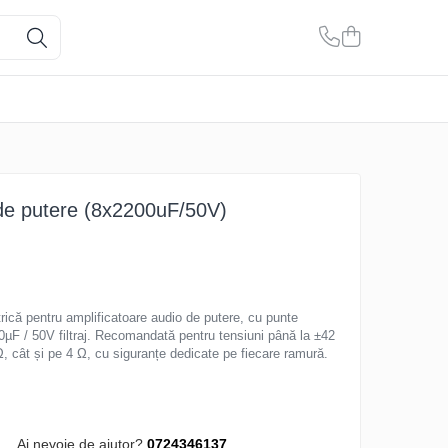
 de putere (8x2200uF/50V)
rică pentru amplificatoare audio de putere, cu punte
0µF / 50V filtraj. Recomandată pentru tensiuni până la ±42
 Ω, cât și pe 4 Ω, cu siguranțe dedicate pe fiecare ramură.
Ai nevoie de ajutor?
0724346137