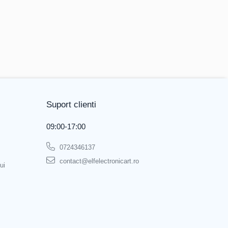
i –V)
Suport clienti
09:00-17:00
0724346137
contact@elfelectronicart.ro
ui