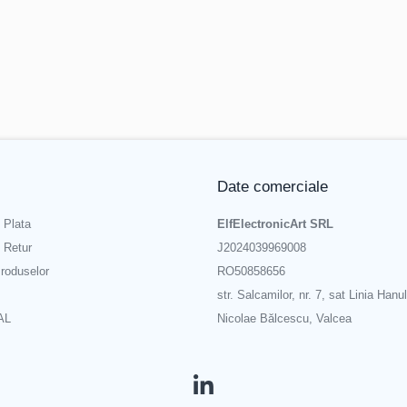
e ramurile de alimentare (+V ș
Date comerciale
 Plata
ElfElectronicArt SRL
e Retur
J2024039969008
roduselor
RO50858656
str. Salcamilor, nr. 7, sat Linia Hanul
AL
Nicolae Bălcescu, Valcea