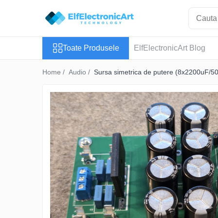
Toate Produsele
Toate Produsele
ElfElectronicArt Blog
Audio
Auto
Home /
Audio /
Sursa simetrica de putere (8x2200uF/5
Instrumente de masura si control
Clesti Ampermetrici
Multimetre Digitale
Scule Atelier
Surse de alimentare
Termometre
Testere
Osciloscoape
Accesorii
Osciloscoape AXIOMET