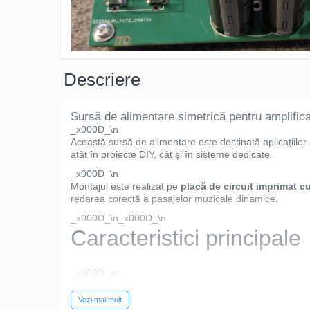
Osciloscoape B&K PRECISION
Osciloscoape FLUKE
Osciloscoape GW INSTEK
Osciloscoape HANTEK
Descriere
Osciloscoape KEYSIGHT
Sursă de alimentare simetrică pentru amplific
Osciloscoape OWON
_x000D_\n
Osciloscoape Peaktech
Această sursă de alimentare este destinată aplicațiil
atât în proiecte DIY, cât și în sisteme dedicate.
Osciloscoape ROHDE & SCHWARZ
_x000D_\n
Osciloscoape TELEDYNE LECROY
Montajul este realizat pe
placă de circuit imprimat cu
redarea corectă a pasajelor muzicale dinamice.
Osciloscoape UNI-T
_x000D_\n_x000D_\n
Caracteristici principale
_x000D_\n
_x000D_\n
Vezi mai mult
_x000D_\n