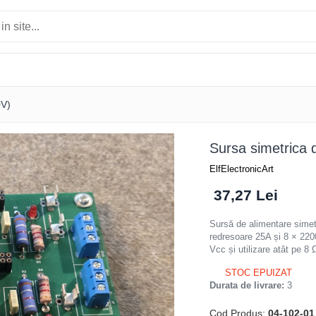
0V)
Sursa simetrica
ElfElectronicArt
37,27 Lei
Sursă de alimentare simet
redresoare 25A și 8 × 220
Vcc și utilizare atât pe 8
STOC EPUIZAT
Durata de livrare:
3
Cod Produs:
04-102-01