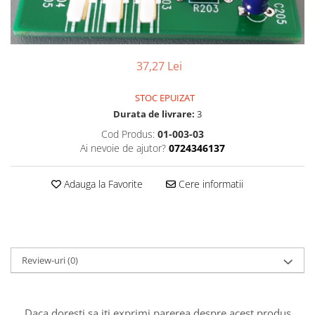
37,27 Lei
STOC EPUIZAT
Durata de livrare:
3
Cod Produs:
01-003-03
Ai nevoie de ajutor?
0724346137
Adauga la Favorite
Cere informatii
Review-uri
(0)
Daca doresti sa iti exprimi parerea despre acest produs