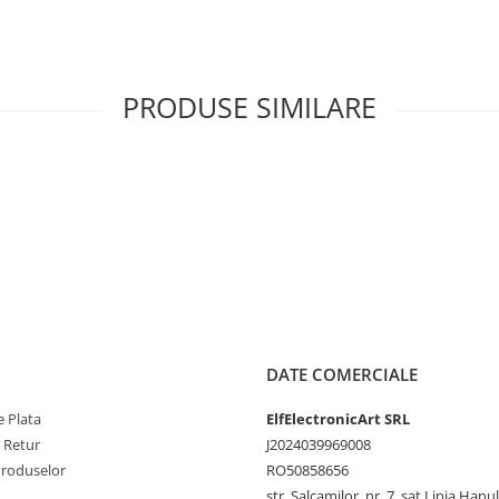
PRODUSE SIMILARE
DATE COMERCIALE
 Plata
ElfElectronicArt SRL
e Retur
J2024039969008
Produselor
RO50858656
str. Salcamilor, nr. 7, sat Linia Hanu