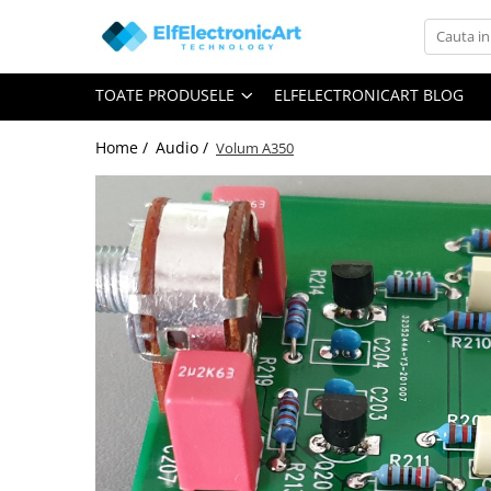
Toate Produsele
TOATE PRODUSELE
ELFELECTRONICART BLOG
Audio
Auto
Home /
Audio /
Volum A350
Instrumente de masura si control
Clesti Ampermetrici
Multimetre Digitale
Scule Atelier
Surse de alimentare
Termometre
Testere
Osciloscoape
Accesorii
Osciloscoape AXIOMET