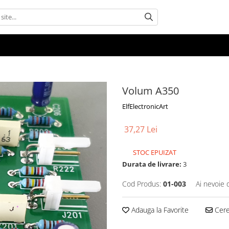
Volum A350
ElfElectronicArt
37,27 Lei
STOC EPUIZAT
Durata de livrare:
3
Cod Produs:
01-003
Ai nevoie 
Adauga la Favorite
Cere 