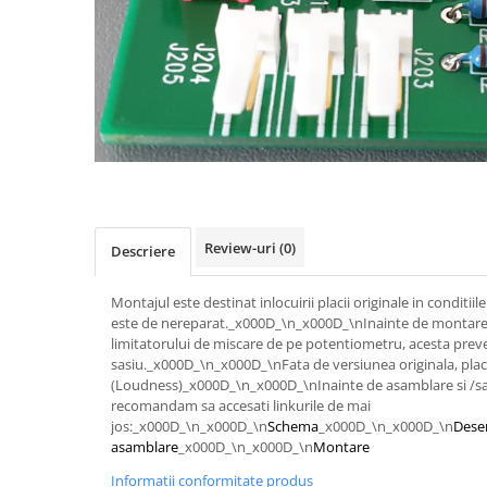
Osciloscoape B&K PRECISION
Osciloscoape FLUKE
Osciloscoape GW INSTEK
Osciloscoape HANTEK
Osciloscoape KEYSIGHT
Osciloscoape OWON
Osciloscoape Peaktech
Review-uri
(0)
Osciloscoape ROHDE & SCHWARZ
Descriere
Osciloscoape TELEDYNE LECROY
Montajul este destinat inlocuirii placii originale in conditii
Osciloscoape UNI-T
este de nereparat._x000D_\n_x000D_\nInainte de montare
limitatorului de miscare de pe potentiometru, acesta pre
sasiu._x000D_\n_x000D_\nFata de versiunea originala, placa
(Loudness)_x000D_\n_x000D_\nInainte de asamblare si /sa
recomandam sa accesati linkurile de mai
jos:_x000D_\n_x000D_\n
Schema
_x000D_\n_x000D_\n
Dese
asamblare
_x000D_\n_x000D_\n
Montare
Informatii conformitate produs