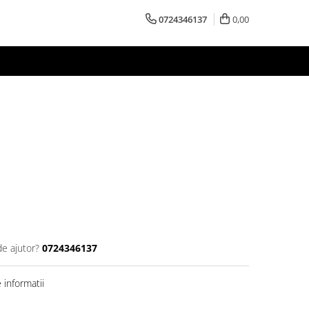
0724346137
0,00
de ajutor?
0724346137
informatii