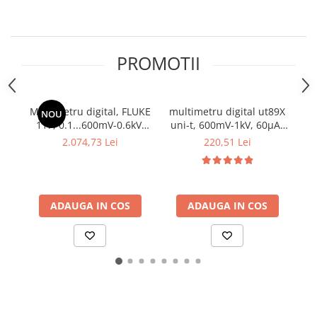
Osciloscoape B&K PRECISION
Osciloscoape FLUKE
Osciloscoape GW INSTEK
PROMOTII
Osciloscoape HANTEK
Osciloscoape KEYSIGHT
Multimetru digital, FLUKE
multimetru digital ut89X
NOU
Osciloscoape OWON
117, 0.1...600mV-0.6kV,
uni-t, 600mV-1kV, 60µA-
F
1mA...6A
20A
Osciloscoape Peaktech
2.074,73 Lei
220,51 Lei
Osciloscoape ROHDE & SCHWARZ
Osciloscoape TELEDYNE LECROY
ADAUGA IN COS
ADAUGA IN COS
Osciloscoape UNI-T