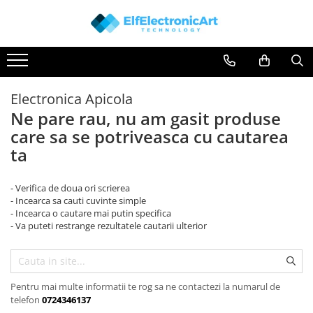
Toate Produsele
Audio
Auto
Electronica Apicola
Instrumente de masura si control
Ne pare rau, nu am gasit produse
Clesti Ampermetrici
care sa se potriveasca cu cautarea
ta
Multimetre Digitale
Scule Atelier
- Verifica de doua ori scrierea
Surse de alimentare
- Incearca sa cauti cuvinte simple
- Incearca o cautare mai putin specifica
Termometre
- Va puteti restrange rezultatele cautarii ulterior
Testere
Osciloscoape
Accesorii
Pentru mai multe informatii te rog sa ne contactezi la numarul de
Osciloscoape AXIOMET
telefon
0724346137