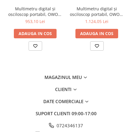
Multimetru digital și
Multimetru digital și
Parametrii de
3,75 cifre (6000)
osciloscop portabil, OWON,
osciloscop portabil, OWON,
afișare
HDS242, 200mV-1kV,
HDS242S, 200mV-1kV,
953,10 Lei
1.124,05 Lei
Interval de
200mA-
1mV... 6V, 60V, 600V
200mA-
măsurare a
ADAUGA IN COS
ADAUGA IN COS
tensiunii DC
Precizia
±(0,5% + 2 cifre)
măsurării
tensiunii DC
Interval de
100mΩ... 600Ω, 6kΩ, 60kΩ
măsurare a
MAGAZINUL MEU
rezistenței
CLIENTI
Precizia
±(0,9%+2 cifre)
măsurării
rezistenței
DATE COMERCIALE
Interval de
1nF... 1μF, 10μF, 100μF, 9.999mF
SUPORT CLIENTI
09:00-17:00
măsurare a
capacității
0724346137