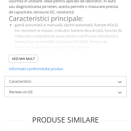
ușurință în utilizare. Ideal pentru aplicații de laborator, in auto
sau diagnosticarea pe teren, acesta permite o masurare precisa
de capacitate, tensiune DC, rezistență
Caracteristici principale:
gamă automată și manuală, oprire automată, funcție HOLD,
toc rezistent la impact, indicator baterie descărcată, funcție de
măsurare a impedanței joase pentru verificarea simultană a
tensiunii și continuității circuitului (VCHEK), funcție de
impedanță de intrare scăzută (LoZ), funcție
MIN/Max/MEDIUM, toc detașabil.
De ce să alegi acest model?
VEZI MAI MULT
Este un instrument de diagnosticare esențial pentru măsurători
Informatii conformitate produs
precise in domeniul electric si electronic., 113, oferă o calitate
excelentă a masuratorilor pentru aplicații de laborator,
Caracteristici
industriale și educaționale.
Specificații Tehnice
Review-uri
(0)
Caracteristică
Detalii
Tipul
multimetru digital
contorului
PRODUSE SIMILARE
Tip display
LCD
utilizat