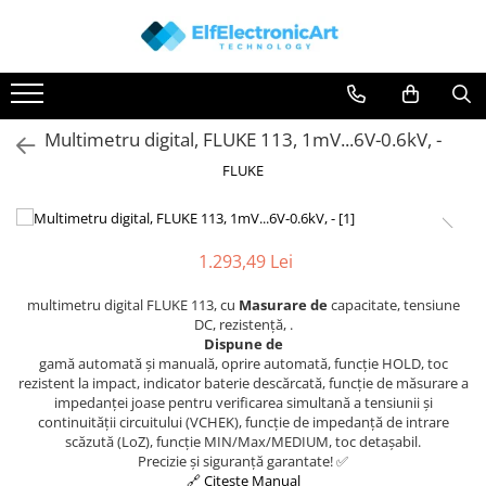
Instrumente de masura si control
Osciloscoape
Clesti Ampermetrici
Accesorii
Multimetru digital, FLUKE 113, 1mV...6V-0.6kV, -
Multimetre Digitale
Osciloscoape AXIOMET
FLUKE
Scule Atelier
Osciloscoape B&K PRECISION
Surse de alimentare
Osciloscoape FLUKE
Termometre
Osciloscoape GW INSTEK
1.293,49 Lei
Testere
Osciloscoape HANTEK
multimetru digital FLUKE 113, cu
Masurare de
capacitate, tensiune
Osciloscoape KEYSIGHT
DC, rezistență, .
Osciloscoape OWON
Dispune de
gamă automată și manuală, oprire automată, funcție HOLD, toc
Osciloscoape Peaktech
rezistent la impact, indicator baterie descărcată, funcție de măsurare a
impedanței joase pentru verificarea simultană a tensiunii și
Osciloscoape ROHDE & SCHWARZ
continuității circuitului (VCHEK), funcție de impedanță de intrare
Osciloscoape TELEDYNE LECROY
scăzută (LoZ), funcție MIN/Max/MEDIUM, toc detașabil.
Precizie și siguranță garantate! ✅
Osciloscoape UNI-T
🔗 Citeste Manual