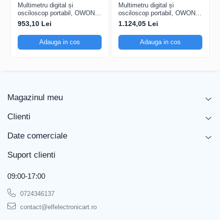
Multimetru digital și
Multimetru digital și
osciloscop portabil, OWON,
osciloscop portabil, OWON,
Ecran și Performanță
HDS242, 200mV-1kV,
HDS242S, 200mV-1kV,
953,10 Lei
1.124,05 Lei
200mA-
200mA-
Dimensiune ecran
LCD TFT 8"
Adauga in cos
Adauga in cos
Rezoluție ecran
800x480
Interfață și
Conectivitate
Interfață
USB, LAN
Magazinul meu
Impedanță intrare
1 MΩ
Clienti
Alimentare și Siguranță
Date comerciale
Tensiune alimentare
100-240V AC
Suport clienti
Tensiune maximă intrare
400 V
Dimensiuni și Design
09:00-17:00
Lungime
380 mm
0724346137
contact@elfelectronicart.ro
Lățime
220 mm