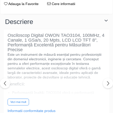
Adauga la Favorite
Cere informatii
Descriere
Osciloscop Digital OWON TAO3104, 100MHz, 4
Canale, 1 GSa/s, 20 Mpts, LCD LCD TFT 8",
Performanță Excelentă pentru Măsurători
Precise
Este un instrument de măsură esențial pentru profesioniștii
din domeniul electronicii, inginerie și cercetare. Conceput
pentru a oferi performanțe excepționale în testarea
semnalelor electrice, acest osciloscop digital oferă o gamă
largă de caracteristici avansate, ideale pentru aplicații de
laborator, proiecte de dezvoltare și educație tehnică.
Beneficii:
Performanță înaltă:
TAO3104 oferă o performanță
excelentă la un preț accesibil, fiind ideal pentru aplicații
diverse în domeniul electronicii.
Vezi mai mult
Precizie garantată:
Tehnologia avansată utilizată în
Informatii conformitate produs
acest osciloscop asigură rezultate precise și fiabile în