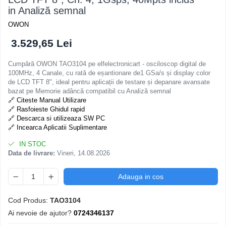
in Analiză semnal
OWON
3.529,65 Lei
Cumpără OWON TAO3104 pe elfelectronicart - osciloscop digital de
100MHz, 4 Canale, cu rată de eșantionare de1 GSa/s și display color
de LCD TFT 8", ideal pentru aplicații de testare și depanare avansate
bazat pe Memorie adâncă compatibil cu Analiză semnal
🔗 Citeste Manual Utilizare
🔗 Rasfoieste Ghidul rapid
🔗 Descarca si utilizeaza SW PC
🔗 Incearca Aplicatii Suplimentare
IN STOC
Data de livrare:
Vineri, 14.08.2026
Adauga in cos
Cod Produs:
TAO3104
Ai nevoie de ajutor?
0724346137