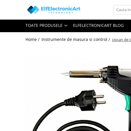
Toate Produsele
TOATE PRODUSELE
ELFELECTRONICART BLOG
Audio
Auto
Home /
Instrumente de masura si control /
ciocan de 
Instrumente de masura si control
Clesti Ampermetrici
Multimetre Digitale
Scule Atelier
Surse de alimentare
Termometre
Testere
Osciloscoape
Accesorii
Osciloscoape AXIOMET