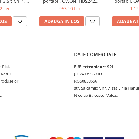
 3,5"; Ch: 1;
portabil, OWON, HDS242,
portabil, 
 compatibil cu
200mV-1kV, 200mA-
200mV-1
2 Lei
953,10 Lei
1.12
e serială
COS
ADAUGA IN COS
ADAUGA I
pirație de lipit
DATE COMERCIALE
 Plata
ElfElectronicArt SRL
e Retur
J2024039969008
ripple
Produselor
RO50858656
str. Salcamilor, nr. 7, sat Linia Hanu
L
Nicolae Bălcescu, Valcea