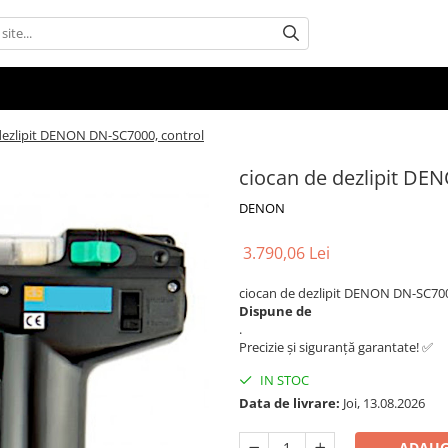
dezlipit DENON DN-SC7000, control
ciocan de dezlipit DE
DENON
3.790,06 Lei
ciocan de dezlipit DENON DN-SC70
Dispune de
.
Precizie și siguranță garantate! ✅
IN STOC
Data de livrare:
Joi, 13.08.2026
ADAUG