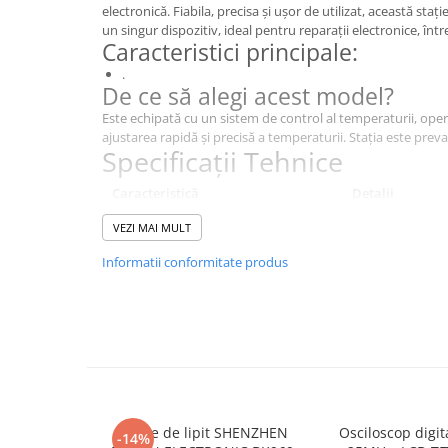
electronică. Fiabila, precisa și ușor de utilizat, această staț
un singur dispozitiv, ideal pentru reparații electronice, într
Caracteristici principale:
.
De ce să alegi acest model?
Este echipată cu un sistem de control al temperaturii, ope
ajustarea rapidă și precisă a temperaturii. Stația este preva
Specificații Tehnice
Caracteristică
Detalii
Tipul dispozitivului
ciocan de dezlip
VEZI MAI MULT
Informatii conformitate produs
Echipament standard
duză DN-SC0001, 
simple și tripple
Conectori pentru țară
Europa
Vid cu ciocan de dezlipit
600mm Hg
Versiune
ESD
Tensiunea de alimentare a ciocanului
230V
Stație de lipit SHENZHEN
Osciloscop digi
-14%
de dezlipit