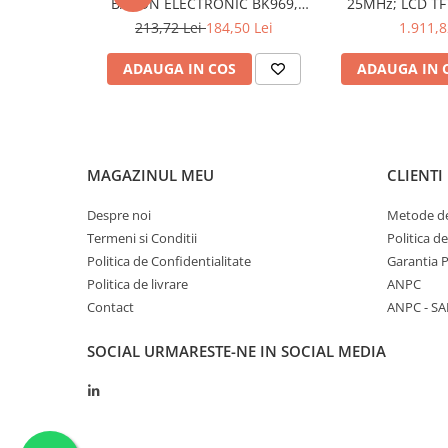
BAKON ELECTRONIC BK969,
25MHz; LCD TFT
200...480°C control analogic, cu
250Msps; 12kpts
213,72 Lei
184,50 Lei
1.911,8
Puterea ciocanului de dezlipit
120W
buton
Decodificar
Interval de temperatură al ciocanului
350...500°C
ADAUGA IN COS
ADAUGA IN 
de dezlipit
Eficiența pompei
15l/min
Funcțiile ciocanului de dezlipit
dezlipirea prin as
MAGAZINUL MEU
CLIENTI
Ce conține pachetul?
Despre noi
Metode de
1 x ciocan de dezlipit DENON DN-SC7000
Termeni si Conditii
Politica d
duză DN-SC0001, două filtre, tije de curățare simple și t
Politica de Confidentialitate
Garantia 
Politica de livrare
ANPC
Contact
ANPC - SA
SOCIAL
URMARESTE-NE IN SOCIAL MEDIA