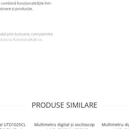
ie combină funcționalitățile într-
eținere și producție.
rabil prin butoane, care permite
zuta cu functionalitati ca .
it
două filtre, tije de curățare
PRODUSE SIMILARE
tal UTD1025CL
Multimetru digital și osciloscop
Multimetru dig