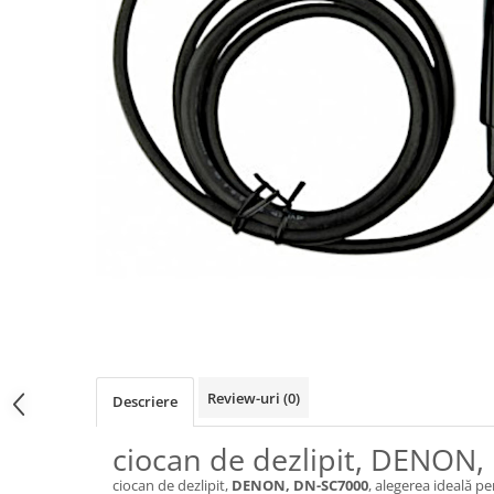
Osciloscoape B&K PRECISION
Osciloscoape FLUKE
Osciloscoape GW INSTEK
Osciloscoape HANTEK
Osciloscoape KEYSIGHT
Osciloscoape OWON
Osciloscoape Peaktech
Osciloscoape ROHDE & SCHWARZ
Osciloscoape TELEDYNE LECROY
Osciloscoape UNI-T
Review-uri
(0)
Descriere
ciocan de dezlipit, DENON
ciocan de dezlipit,
DENON, DN-SC7000
, alegerea ideală pe