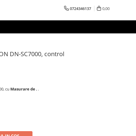
0724346137
0,00
NON DN-SC7000, control
00, cu
Masurare de
, .
A IN COS