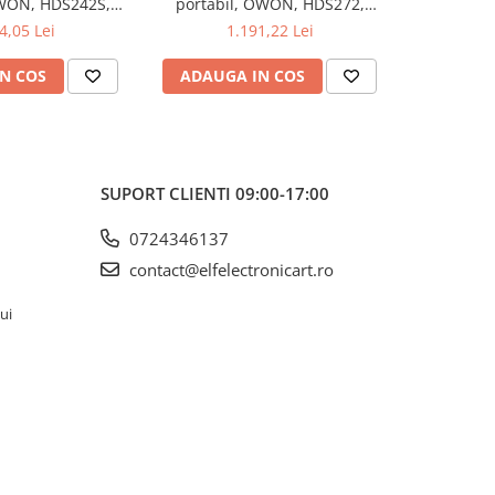
OWON, HDS242S,
portabil, OWON, HDS272,
portabi
kV, 200mA-
200mV-1kV, 200mA-
200m
4,05 Lei
1.191,22 Lei
1
N COS
ADAUGA IN COS
ADAUG
SUPORT CLIENTI
09:00-17:00
0724346137
contact@elfelectronicart.ro
lui