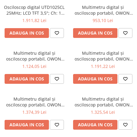
Osciloscop digital UTD1025CL
Multimetru digital și
25MHz; LCD TFT 3,5"; Ch: 1;
osciloscop portabil, OWON,
250Msps; 12kpts compatibil
HDS242, 200mV-1kV, 200mA-
1.911,82 Lei
953,10 Lei
cu Decodificare serială
ADAUGA IN COS
ADAUGA IN COS
Multimetru digital și
Multimetru digital și
osciloscop portabil, OWON,
osciloscop portabil, OWON,
HDS242S, 200mV-1kV, 200mA-
HDS272, 200mV-1kV, 200mA-
1.124,05 Lei
1.191,22 Lei
ADAUGA IN COS
ADAUGA IN COS
Multimetru digital și
Multimetru digital și
osciloscop portabil, OWON,
osciloscop portabil, OWON,
HDS272S, 200mV-1kV, 200mA-
HDS2102, 200mV-1kV, 200mA-
1.374,39 Lei
1.325,54 Lei
ADAUGA IN COS
ADAUGA IN COS