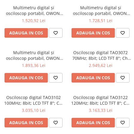
Multimetru digital și
Multimetru digital și
osciloscop portabil, OWON,
osciloscop portabil, OWON,
HDS2102S, 200mV-1kV,
HDS2202, 200mV-1kV, 200mA-
1.520,92 Lei
1.728,51 Lei
200mA-
ADAUGA IN COS
ADAUGA IN COS
Multimetru digital și
Osciloscop digital TAO3072
osciloscop portabil, OWON,
70MHz; 8bit; LCD TFT 8"; Ch:
HDS2202S, 200mV-1kV,
2; 1Gsps; 40Mpts sustinand
1.893,36 Lei
2.949,62 Lei
200mA-
Ecran color
ADAUGA IN COS
ADAUGA IN COS
Osciloscop digital TAO3102
Osciloscop digital TAO3122
100MHz; 8bit; LCD TFT 8"; Ch:
120MHz; 8bit; LCD TFT 8"; Ch:
2; 1Gsps; 40Mpts pentru a
2; 1Gsps; 40Mpts ce include
3.035,10 Lei
3.163,33 Lei
oferi Ecran color
Decodificare serială
ADAUGA IN COS
ADAUGA IN COS