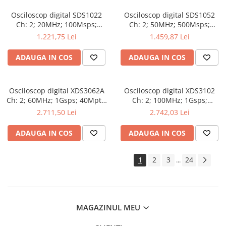
Osciloscop digital SDS1022
Osciloscop digital SDS1052
Ch: 2; 20MHz; 100Msps;
Ch: 2; 50MHz; 500Msps;
10kpts; LCD 7"S; 15W care
10kpts; LCD 7"S; ≤7ns avand
1.221,75 Lei
1.459,87 Lei
dispune de Triggering
capacitatea de Analiză FFT
avansat
ADAUGA IN COS
ADAUGA IN COS
Osciloscop digital XDS3062A
Osciloscop digital XDS3102
Ch: 2; 60MHz; 1Gsps; 40Mpts;
Ch: 2; 100MHz; 1Gsps;
LCD TFT 8"; XDS care ofera
40Mpts; LCD TFT 8"; XDS ce
2.711,50 Lei
2.742,03 Lei
Triggering avansat
include Triggering avansat
ADAUGA IN COS
ADAUGA IN COS
1
2
3
24
...
MAGAZINUL MEU