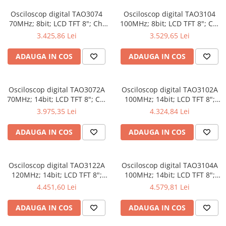
Osciloscop digital TAO3074
Osciloscop digital TAO3104
70MHz; 8bit; LCD TFT 8"; Ch:
100MHz; 8bit; LCD TFT 8"; Ch:
4; 1Gsps; 40Mpts compatibil
4; 1Gsps; 40Mpts inclus in
3.425,86 Lei
3.529,65 Lei
cu Măsurători automate
Analiză semnal
ADAUGA IN COS
ADAUGA IN COS
Osciloscop digital TAO3072A
Osciloscop digital TAO3102A
70MHz; 14bit; LCD TFT 8"; Ch:
100MHz; 14bit; LCD TFT 8";
2; 1Gsps; 40Mpts dotat cu
Ch: 2; 1Gsps; 40Mpts dotat cu
3.975,35 Lei
4.324,84 Lei
tehnologie de Analiză semnal
Măsurători automate
ADAUGA IN COS
ADAUGA IN COS
Osciloscop digital TAO3122A
Osciloscop digital TAO3104A
120MHz; 14bit; LCD TFT 8";
100MHz; 14bit; LCD TFT 8";
Ch: 2; 1Gsps; 40Mpts integrat
Ch: 4; 1Gsps; 40Mpts care
4.451,60 Lei
4.579,81 Lei
cu Măsurători automate
permite Ceas în timp real
ADAUGA IN COS
ADAUGA IN COS