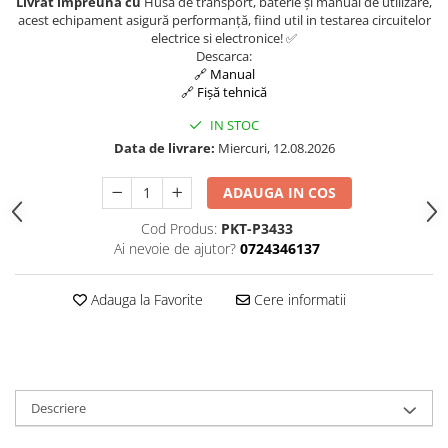
Livrat impreuna cu
Husă de transport, baterie și manual de utilizare,
acest echipament asigură performanță, fiind util in testarea circuitelor
electrice si electronice! ✅
Descarca:
🔗 Manual
🔗 Fișă tehnică
IN STOC
Data de livrare:
Miercuri, 12.08.2026
ADAUGA IN COS
Cod Produs:
PKT-P3433
Ai nevoie de ajutor?
0724346137
Adauga la Favorite
Cere informatii
Descriere