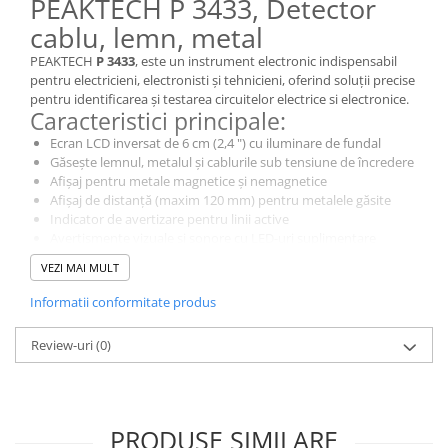
PEAKTECH P 3433, Detector
cablu, lemn, metal
PEAKTECH
P 3433
, este un instrument electronic indispensabil
pentru electricieni, electronisti și tehnicieni, oferind soluții precise
pentru identificarea și testarea circuitelor electrice si electronice.
Caracteristici principale:
Ecran LCD inversat de 6 cm (2,4 ") cu iluminare de fundal
Găsește lemnul, metalul și cablurile sub tensiune de încredere
Afișaj pentru metale magnetice și nemagnetice
Afișaj de distanță (maxim 120 mm) pentru metalele găsite
Indicator de avertizare pentru linii active
Avertismente vizuale și sonore cu LED-uri suplimentare
Protecția prafului și apei IP54
VEZI MAI MULT
De ce să alegi acest model?
Noul PeakTech 3433 a fost dezvoltat special pentru utilizarea
Informatii conformitate produs
zilnică în meșteșuguri, deoarece poate fi folosit pentru localizarea
lemnului, metalului sau a liniilor electrice, pentru a se asigura că
Review-uri
(0)
nu se produc daune prin dăltă, tăiere sau găurire în pereți.
Afișajul LCD inversat arată distanța până la materialul descoperit
și ajută utilizatorul să evalueze starea internă a peretelui pentru a
evita deteriorarea țevilor sau a circuitelor sub tensiune.
PRODUSE SIMILARE
Adâncimea de recepție a senzorului este între 20 mm (lemn) și