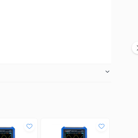
mbinație între un emițător și un receptor.
 mult, este posibilă detectarea tensiunilor cu receptorul
apăsarea butonului de testare RCD. Funcțiile PeakTech
pentru necunoștinți, care doresc să găsească siguranța