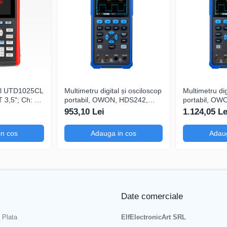
tal UTD1025CL
Multimetru digital și osciloscop
Multimetru dig
3,5"; Ch: 1;
portabil, OWON, HDS242,
portabil, OW
 compatibil
200mV-1kV, 200mA-
200mV-1kV, 
953,10 Lei
1.124,05 Le
serială
in cos
Adauga in cos
Adaug
Date comerciale
 Plata
ElfElectronicArt SRL