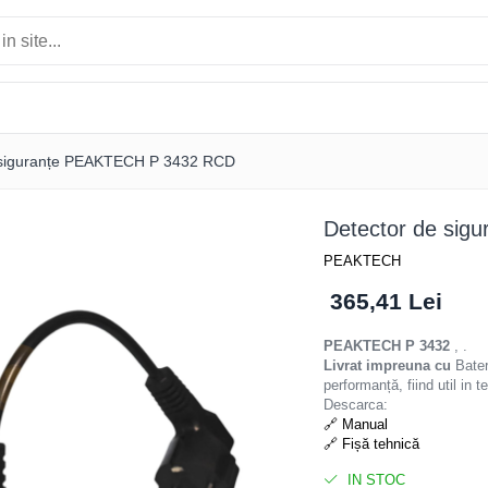
 siguranțe PEAKTECH P 3432 RCD
Detector de si
PEAKTECH
365,41 Lei
PEAKTECH P 3432
, .
Livrat impreuna cu
Bater
performanță, fiind util in t
Descarca:
🔗 Manual
🔗 Fișă tehnică
IN STOC