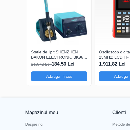
Clasificare IP
IP40
Tipul de afișaj folosit
LED
Conținutul kitului
Transmițător
Producător
PEAKTECH
Dimensiunile receptorului
189x49x34mm
Stație de lipit SHENZHEN
Osciloscop digi
BAKON ELECTRONIC BK969,
25MHz; LCD TFT 
Test
RCD
200...480°C control analogic,
250Msps; 12kpts
184,50 Lei
1.911,82 Lei
213,72 Lei
cu buton
cu Decodificare 
Dimensiunile emițătorului
340x53x32mm
Adauga in cos
Adauga 
Ce conține pachetul?
1 x PEAKTECH P 3432
Baterii și instrucțiuni de funcționare
Magazinul meu
Clienti
Despre noi
Metode de