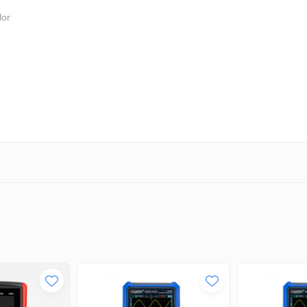
lor
e solide
del?
re se pot detecta siguranțele dintr-un circuit. Acesta constă într-o co
torul este folosit pentru a localiza siguranța în cutia de siguranțe. Mai
fectuate împreună cu emițătorul prin conectarea unității la o priză și 
făcându-l un companion ideal atât pentru tehnicianul electronic, cât și 
uie deconectat.
uit