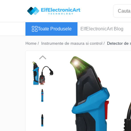
Toate Produsele
Toate Produsele
ElfElectronicArt Blog
Audio
Auto
Home /
Instrumente de masura si control /
Detector de
Instrumente de masura si control
Clesti Ampermetrici
Multimetre Digitale
Scule Atelier
Surse de alimentare
Termometre
Testere
Osciloscoape
Accesorii
Osciloscoape AXIOMET