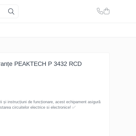
guranțe PEAKTECH P 3432 RCD
ii și instrucțiuni de funcționare, acest echipament asigură
estarea circuitelor electrice si electronice! ✅