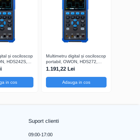
ital și osciloscop
Multimetru digital și osciloscop
Multimetru 
ON, HDS242S,
portabil, OWON, HDS272,
portabil,
200mA-
200mV-1kV, 200mA-
200mV-1k
i
1.191,22 Lei
1.374,39
a in cos
Adauga in cos
Ad
Suport clienti
09:00-17:00