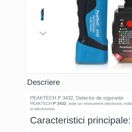
Osciloscoape B&K PRECISION
Osciloscoape FLUKE
Osciloscoape GW INSTEK
Osciloscoape HANTEK
Osciloscoape KEYSIGHT
Osciloscoape OWON
Osciloscoape Peaktech
Osciloscoape ROHDE & SCHWARZ
Osciloscoape TELEDYNE LECROY
Descriere
Osciloscoape UNI-T
PEAKTECH P 3432, Detector de siguranțe
PEAKTECH
P 3432
, este un instrument electronic indisp
si electronice.
Caracteristici principale: