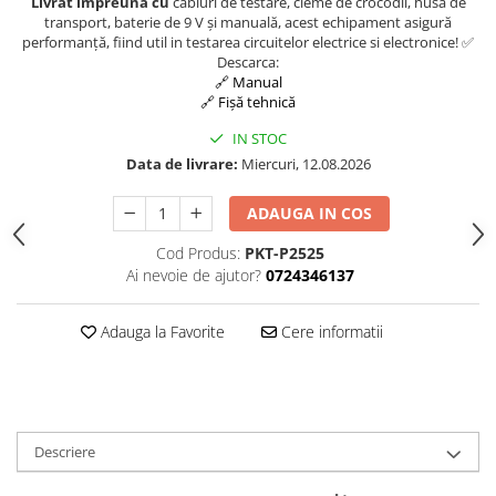
Livrat impreuna cu
cabluri de testare, cleme de crocodil, husă de
transport, baterie de 9 V și manuală, acest echipament asigură
performanță, fiind util in testarea circuitelor electrice si electronice! ✅
Descarca:
🔗 Manual
🔗 Fișă tehnică
IN STOC
Data de livrare:
Miercuri, 12.08.2026
ADAUGA IN COS
Cod Produs:
PKT-P2525
Ai nevoie de ajutor?
0724346137
Adauga la Favorite
Cere informatii
Descriere