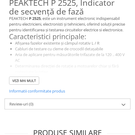
PEAKTECH P 2525, Indicator
de secvență de fază
PEAKTECH
P 2525
, este un instrument electronic indispensabil
pentru electricieni, electronisti și tehnicieni, oferind soluții precise
pentru identificarea și testarea circuitelor electrice si electronice.
Caracteristici principale:
Afișarea fazelor existente și câmpul rotativ L / R
Cabluri de testare cu cleme de crocodil detașabile
Aria de aplicare pentru măsurătorile trifazate de la 120 .. 400 V
AC
Determinarea direcției de rotație a motoarelor chiar și fără
conexiune la rețea
De ce să alegi acest model?
VEZI MAI MULT
Indicatorii de direcție sunt indispensabili pentru utilizarea în
asamblarea electrică a motoarelor trifazate. PeakTech 2525 oferă
Informatii conformitate produs
două funcții diferite pentru afișarea direcției de rotație. În
utilizarea normală, cablurile de testare sunt conectate la
Review-uri
(0)
terminalele sub tensiune, cu un afișaj R / L care arată direcția de
rotație ulterioară a motorului electric. În plus, acest model poate
fi folosit pentru determinarea fără contact a direcției de rotație a
motoarelor oprite sau neconectate. Plasați dispozitivul de
PRODUSE SIMILARE
măsurare pornit pe motor paralel cu axa longitudinală fără