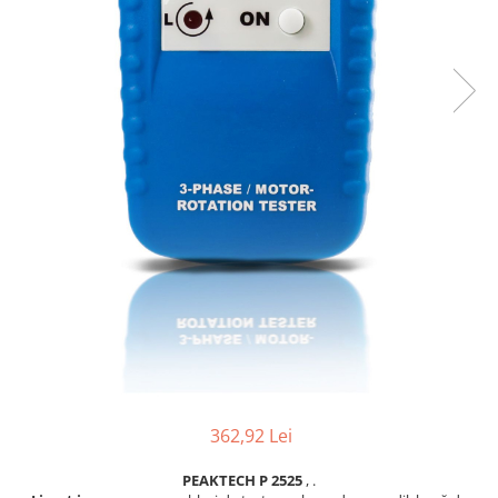
Osciloscoape B&K PRECISION
Osciloscoape FLUKE
Osciloscoape GW INSTEK
Osciloscoape HANTEK
Osciloscoape KEYSIGHT
Osciloscoape OWON
Osciloscoape Peaktech
Osciloscoape ROHDE & SCHWARZ
Osciloscoape TELEDYNE LECROY
Osciloscoape UNI-T
362,92 Lei
PEAKTECH P 2525
, .