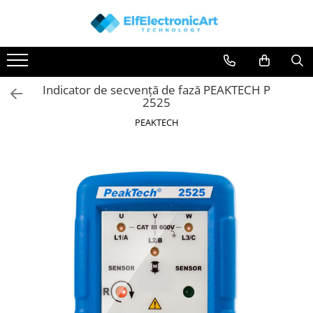
Toate Produsele
Audio
Indicator de secvență de fază PEAKTECH P
Auto
2525
Instrumente de masura si control
PEAKTECH
Clesti Ampermetrici
Multimetre Digitale
Scule Atelier
Surse de alimentare
Termometre
Testere
Osciloscoape
Accesorii
Osciloscoape AXIOMET