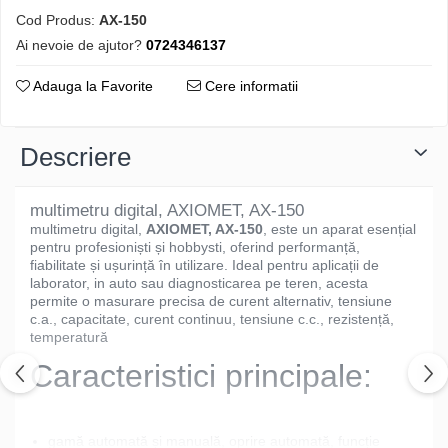
Cod Produs:
AX-150
Ai nevoie de ajutor?
0724346137
Adauga la Favorite
Cere informatii
Descriere
multimetru digital, AXIOMET, AX-150
multimetru digital,
AXIOMET, AX-150
, este un aparat esențial
pentru profesioniști și hobbysti, oferind performanță,
fiabilitate și ușurință în utilizare. Ideal pentru aplicații de
laborator, in auto sau diagnosticarea pe teren, acesta
permite o masurare precisa de curent alternativ, tensiune
c.a., capacitate, curent continuu, tensiune c.c., rezistență,
temperatură
Caracteristici principale:
gamă automată și manuală, oprire automată, funcție