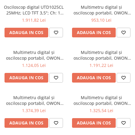
Osciloscop digital UTD1025CL
Multimetru digital și
25MHz; LCD TFT 3,5"; Ch: 1;
osciloscop portabil, OWON,
250Msps; 12kpts compatibil
HDS242, 200mV-1kV, 200mA-
1.911,82 Lei
953,10 Lei
cu Decodificare serială
ADAUGA IN COS
ADAUGA IN COS
Multimetru digital și
Multimetru digital și
osciloscop portabil, OWON,
osciloscop portabil, OWON,
HDS242S, 200mV-1kV, 200mA-
HDS272, 200mV-1kV, 200mA-
1.124,05 Lei
1.191,22 Lei
ADAUGA IN COS
ADAUGA IN COS
Multimetru digital și
Multimetru digital și
osciloscop portabil, OWON,
osciloscop portabil, OWON,
HDS272S, 200mV-1kV, 200mA-
HDS2102, 200mV-1kV, 200mA-
1.374,39 Lei
1.325,54 Lei
ADAUGA IN COS
ADAUGA IN COS