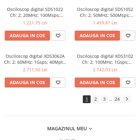
Osciloscop digital SDS1022
Osciloscop digital SDS1052
Ch: 2; 20MHz; 100Msps;
Ch: 2; 50MHz; 500Msps;
10kpts; LCD 7"S; 15W care
10kpts; LCD 7"S; ≤7ns avand
1.221,75 Lei
1.459,87 Lei
dispune de Triggering
capacitatea de Analiză FFT
avansat
ADAUGA IN COS
ADAUGA IN COS
Osciloscop digital XDS3062A
Osciloscop digital XDS3102
Ch: 2; 60MHz; 1Gsps; 40Mpts;
Ch: 2; 100MHz; 1Gsps;
LCD TFT 8"; XDS care ofera
40Mpts; LCD TFT 8"; XDS ce
2.711,50 Lei
2.742,03 Lei
Triggering avansat
include Triggering avansat
ADAUGA IN COS
ADAUGA IN COS
1
2
3
24
...
MAGAZINUL MEU