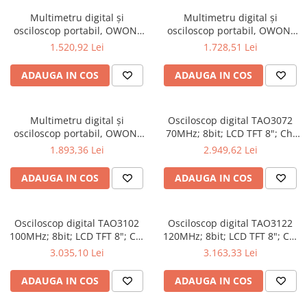
Multimetru digital și
Multimetru digital și
osciloscop portabil, OWON,
osciloscop portabil, OWON,
HDS2102S, 200mV-1kV,
HDS2202, 200mV-1kV, 200mA-
1.520,92 Lei
1.728,51 Lei
200mA-
ADAUGA IN COS
ADAUGA IN COS
Multimetru digital și
Osciloscop digital TAO3072
osciloscop portabil, OWON,
70MHz; 8bit; LCD TFT 8"; Ch:
HDS2202S, 200mV-1kV,
2; 1Gsps; 40Mpts sustinand
1.893,36 Lei
2.949,62 Lei
200mA-
Ecran color
ADAUGA IN COS
ADAUGA IN COS
Osciloscop digital TAO3102
Osciloscop digital TAO3122
100MHz; 8bit; LCD TFT 8"; Ch:
120MHz; 8bit; LCD TFT 8"; Ch:
2; 1Gsps; 40Mpts pentru a
2; 1Gsps; 40Mpts ce include
3.035,10 Lei
3.163,33 Lei
oferi Ecran color
Decodificare serială
ADAUGA IN COS
ADAUGA IN COS