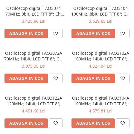
Osciloscop digital TAO3074
Osciloscop digital TAO3104
70MHz; 8bit; LCD TFT 8"; Ch:
100MHz; 8bit; LCD TFT 8"; Ch:
4; 1Gsps; 40Mpts compatibil
4; 1Gsps; 40Mpts inclus in
3.425,86 Lei
3.529,65 Lei
cu Măsurători automate
Analiză semnal
ADAUGA IN COS
ADAUGA IN COS
Osciloscop digital TAO3072A
Osciloscop digital TAO3102A
70MHz; 14bit; LCD TFT 8"; Ch:
100MHz; 14bit; LCD TFT 8";
2; 1Gsps; 40Mpts dotat cu
Ch: 2; 1Gsps; 40Mpts dotat cu
3.975,35 Lei
4.324,84 Lei
tehnologie de Analiză semnal
Măsurători automate
ADAUGA IN COS
ADAUGA IN COS
Osciloscop digital TAO3122A
Osciloscop digital TAO3104A
120MHz; 14bit; LCD TFT 8";
100MHz; 14bit; LCD TFT 8";
Ch: 2; 1Gsps; 40Mpts integrat
Ch: 4; 1Gsps; 40Mpts care
4.451,60 Lei
4.579,81 Lei
cu Măsurători automate
permite Ceas în timp real
ADAUGA IN COS
ADAUGA IN COS