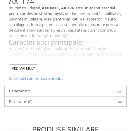
AX-174
multimetru digital,
AXIOMET, AX-174
, este un aparat esențial
pentru profesioniști și hobbysti, oferind performanță, fiabilitate și
ușurință în utilizare. Ideal pentru aplicații de laborator, in auto
sau diagnosticarea pe teren, acesta permite o masurare precisa
de curent alternativ, tensiune c.a., capacitate, curent continuu,
tensiune c.c., frecvență, rezistență
Caracteristici principale:
gamă automată și manuală, oprire automată, funcție
AUTOSCAN pentru detectarea componentelor testate, funcție
HOLD, indicator baterie descărcată, funcție MIN/MAX,
detector de tensiune fără contact.
VEZI MAI MULT
De ce să alegi acest model?
Este un instrument de diagnosticare esențial pentru măsurători
Informatii conformitate produs
precise in domeniul electric si electronic., AX-174, oferă o calitate
excelentă a masuratorilor pentru aplicații de laborator,
Caracteristici
industriale și educaționale.
Specificații Tehnice
Review-uri
(0)
Caracteristică
Detalii
Tipul
multimetru digital
contorului
PRODUSE SIMILARE