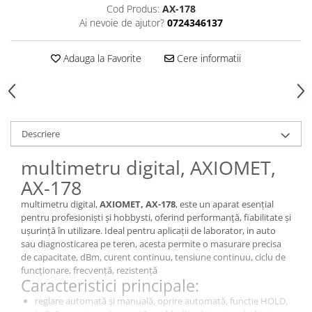
Cod Produs:
AX-178
Ai nevoie de ajutor?
0724346137
Adauga la Favorite
Cere informatii
Descriere
multimetru digital, AXIOMET,
AX-178
multimetru digital,
AXIOMET, AX-178
, este un aparat esențial
pentru profesioniști și hobbysti, oferind performanță, fiabilitate și
ușurință în utilizare. Ideal pentru aplicații de laborator, in auto
sau diagnosticarea pe teren, acesta permite o masurare precisa
de capacitate, dBm, curent continuu, tensiune continuu, ciclu de
funcționare, frecvență, rezistență
Caracteristici principale:
reglare automată și manuală, oprire automată, funcție HOLD,