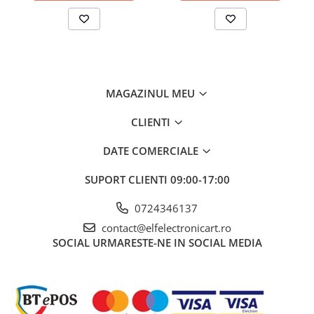
tensiunii DC
Precizia
±(0,03% + 10 cifre)
măsurării
tensiunii DC
Interval de
0.001...50mV, 500mV, 5V, 50V, 500V, 1kV
măsurare a
MAGAZINUL MEU
tensiunii AC
CLIENTI
Precizia
±(0,5% + 40 cifre)
măsurării
DATE COMERCIALE
tensiunii AC
Interval de
SUPORT CLIENTI
10nA... 500μA, 5mA, 50mA, 500mA, 5A, 10A
09:00-17:00
măsurare a
curentului
0724346137
continuu
contact@elfelectronicart.ro
SOCIAL
URMARESTE-NE IN SOCIAL MEDIA
Precizia
±(0,15% + 15 cifre)
măsurării
curentului
continuu
Interval de
0,01...500μA, 5mA, 50mA, 0,5A, 10A