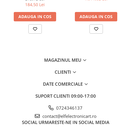
analogic, cu buton
compatibil cu Decodificare
184,50 Lei
Interval de
0.1...600mV, 6V, 60V, 600V, 1kV
serială
măsurare a
tensiunii DC
ADAUGA IN COS
ADAUGA IN COS
Precizia
±(0,5% + 4 cifre)
măsurării
tensiunii DC
Interval de
1mV... 6V, 60V, 600V, 750V
măsurare a
tensiunii AC
MAGAZINUL MEU
Precizia
±(1% + 6 cifre)
CLIENTI
măsurării
tensiunii AC
DATE COMERCIALE
Interval de
10μA... 60mA, 600mA, 6A, 10A
măsurare a
SUPORT CLIENTI
09:00-17:00
curentului
continuu
0724346137
contact@elfelectronicart.ro
Precizia
±(1% + 10 cifre)
SOCIAL
URMARESTE-NE IN SOCIAL MEDIA
măsurării
curentului