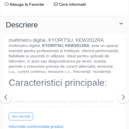
Adauga la Favorite
Cere informatii
Descriere
multimetru digital, KYORITSU, KEW2012RA
multimetru digital,
KYORITSU, KEW2012RA
, este un aparat
esențial pentru profesioniști și hobbysti, oferind performanță,
fiabilitate și ușurință în utilizare. Ideal pentru aplicații de
laborator, in auto sau diagnosticarea pe teren, acesta
permite o masurare precisa de curent alternativ, tensiune
c.a., curent continuu, tensiune c.c., frecvență, rezistență
Caracteristici principale:
reglare automată și manuală, oprire automată, adaptor
clemă de curent, reglare zero DC - DCA, funcție HOLD,
capac de protecție, universal.
Vezi mai mult
De ce să alegi acest
Informatii conformitate produs