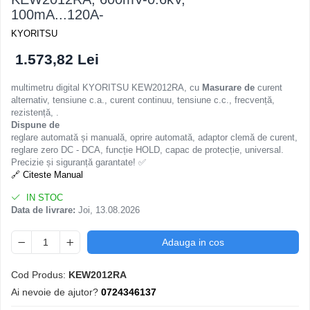
100mA...120A-
KYORITSU
1.573,82 Lei
multimetru digital KYORITSU KEW2012RA, cu
Masurare de
curent
alternativ, tensiune c.a., curent continuu, tensiune c.c., frecvență,
rezistență, .
Dispune de
reglare automată și manuală, oprire automată, adaptor clemă de curent,
reglare zero DC - DCA, funcție HOLD, capac de protecție, universal.
Precizie și siguranță garantate! ✅
🔗 Citeste Manual
IN STOC
Data de livrare:
Joi, 13.08.2026
Adauga in cos
Cod Produs:
KEW2012RA
Ai nevoie de ajutor?
0724346137