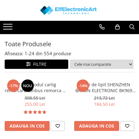
Toate Produsele
Audio
Auto
Toate Produsele
Instrumente de masura si control
Afiseaza:
1-
24
din
554
produse
Clesti Ampermetrici
FILTRE
Multimetre Digitale
Scule Atelier
TM3.24 modul carlig
Stație de lipit SHENZHEN
-17%
NOU
-14%
Surse de alimentare
remorcare canbus remorca 7
BAKON ELECTRONIC BK969,
Termometre
sau 13 pini, 12V Universal
200...480°C control analogic,
308,55 Lei
213,72 Lei
cu buton
255,00 Lei
184,50 Lei
Testere
Osciloscoape
Accesorii
ADAUGA IN COS
ADAUGA IN COS
Osciloscoape AXIOMET