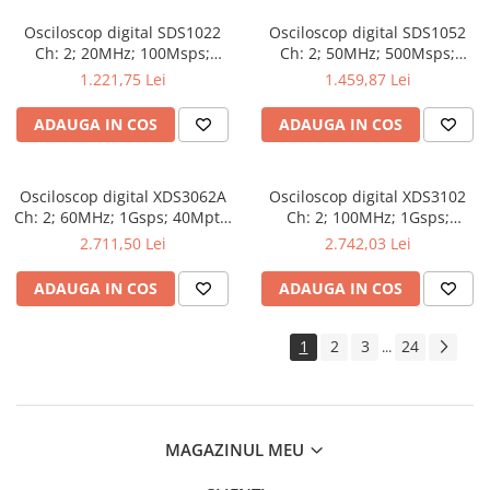
Osciloscop digital SDS1022
Osciloscop digital SDS1052
Ch: 2; 20MHz; 100Msps;
Ch: 2; 50MHz; 500Msps;
10kpts; LCD 7"S; 15W care
10kpts; LCD 7"S; ≤7ns avand
1.221,75 Lei
1.459,87 Lei
dispune de Triggering
capacitatea de Analiză FFT
avansat
ADAUGA IN COS
ADAUGA IN COS
Osciloscop digital XDS3062A
Osciloscop digital XDS3102
Ch: 2; 60MHz; 1Gsps; 40Mpts;
Ch: 2; 100MHz; 1Gsps;
LCD TFT 8"; XDS care ofera
40Mpts; LCD TFT 8"; XDS ce
2.711,50 Lei
2.742,03 Lei
Triggering avansat
include Triggering avansat
ADAUGA IN COS
ADAUGA IN COS
1
2
3
24
...
MAGAZINUL MEU