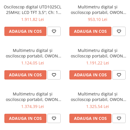
Osciloscoape B&K PRECISION
Osciloscop digital UTD1025CL
Multimetru digital și
25MHz; LCD TFT 3,5"; Ch: 1;
osciloscop portabil, OWON,
Osciloscoape FLUKE
250Msps; 12kpts compatibil
HDS242, 200mV-1kV, 200mA-
1.911,82 Lei
953,10 Lei
Osciloscoape GW INSTEK
cu Decodificare serială
Osciloscoape HANTEK
ADAUGA IN COS
ADAUGA IN COS
Osciloscoape KEYSIGHT
Osciloscoape OWON
Multimetru digital și
Multimetru digital și
osciloscop portabil, OWON,
osciloscop portabil, OWON,
Osciloscoape Peaktech
HDS242S, 200mV-1kV, 200mA-
HDS272, 200mV-1kV, 200mA-
1.124,05 Lei
1.191,22 Lei
Osciloscoape ROHDE & SCHWARZ
ADAUGA IN COS
ADAUGA IN COS
Osciloscoape TELEDYNE LECROY
Osciloscoape UNI-T
Multimetru digital și
Multimetru digital și
osciloscop portabil, OWON,
osciloscop portabil, OWON,
HDS272S, 200mV-1kV, 200mA-
HDS2102, 200mV-1kV, 200mA-
1.374,39 Lei
1.325,54 Lei
ADAUGA IN COS
ADAUGA IN COS