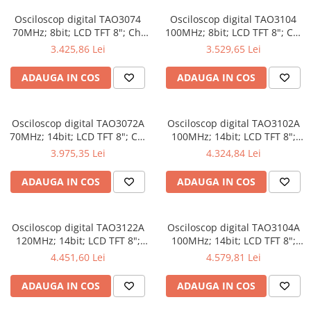
Osciloscop digital TAO3074
Osciloscop digital TAO3104
70MHz; 8bit; LCD TFT 8"; Ch:
100MHz; 8bit; LCD TFT 8"; Ch:
4; 1Gsps; 40Mpts compatibil
4; 1Gsps; 40Mpts inclus in
3.425,86 Lei
3.529,65 Lei
cu Măsurători automate
Analiză semnal
ADAUGA IN COS
ADAUGA IN COS
Osciloscop digital TAO3072A
Osciloscop digital TAO3102A
70MHz; 14bit; LCD TFT 8"; Ch:
100MHz; 14bit; LCD TFT 8";
2; 1Gsps; 40Mpts dotat cu
Ch: 2; 1Gsps; 40Mpts dotat cu
3.975,35 Lei
4.324,84 Lei
tehnologie de Analiză semnal
Măsurători automate
ADAUGA IN COS
ADAUGA IN COS
Osciloscop digital TAO3122A
Osciloscop digital TAO3104A
120MHz; 14bit; LCD TFT 8";
100MHz; 14bit; LCD TFT 8";
Ch: 2; 1Gsps; 40Mpts integrat
Ch: 4; 1Gsps; 40Mpts care
4.451,60 Lei
4.579,81 Lei
cu Măsurători automate
permite Ceas în timp real
ADAUGA IN COS
ADAUGA IN COS