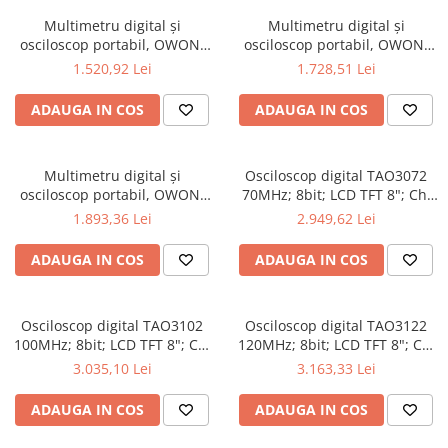
Multimetru digital și
Multimetru digital și
osciloscop portabil, OWON,
osciloscop portabil, OWON,
HDS2102S, 200mV-1kV,
HDS2202, 200mV-1kV, 200mA-
1.520,92 Lei
1.728,51 Lei
200mA-
ADAUGA IN COS
ADAUGA IN COS
Multimetru digital și
Osciloscop digital TAO3072
osciloscop portabil, OWON,
70MHz; 8bit; LCD TFT 8"; Ch:
HDS2202S, 200mV-1kV,
2; 1Gsps; 40Mpts sustinand
1.893,36 Lei
2.949,62 Lei
200mA-
Ecran color
ADAUGA IN COS
ADAUGA IN COS
Osciloscop digital TAO3102
Osciloscop digital TAO3122
100MHz; 8bit; LCD TFT 8"; Ch:
120MHz; 8bit; LCD TFT 8"; Ch:
2; 1Gsps; 40Mpts pentru a
2; 1Gsps; 40Mpts ce include
3.035,10 Lei
3.163,33 Lei
oferi Ecran color
Decodificare serială
ADAUGA IN COS
ADAUGA IN COS