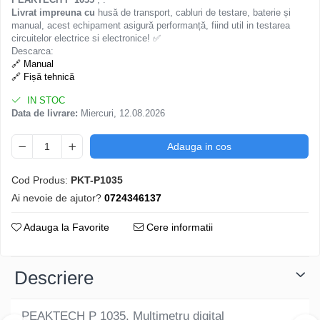
Livrat impreuna cu
husă de transport, cabluri de testare, baterie și
manual, acest echipament asigură performanță, fiind util in testarea
circuitelor electrice si electronice! ✅
Descarca:
🔗 Manual
🔗 Fișă tehnică
IN STOC
Data de livrare:
Miercuri, 12.08.2026
Adauga in cos
Cod Produs:
PKT-P1035
Ai nevoie de ajutor?
0724346137
Adauga la Favorite
Cere informatii
Descriere
PEAKTECH P 1035, Multimetru digital