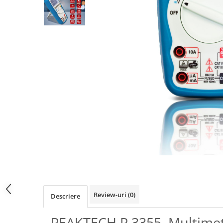
Osciloscoape B&K PRECISION
Osciloscoape FLUKE
Osciloscoape GW INSTEK
Osciloscoape HANTEK
Osciloscoape KEYSIGHT
Osciloscoape OWON
Osciloscoape Peaktech
Osciloscoape ROHDE & SCHWARZ
Osciloscoape TELEDYNE LECROY
Osciloscoape UNI-T
Review-uri
(0)
Descriere
PEAKTECH P 3355, Multimetr