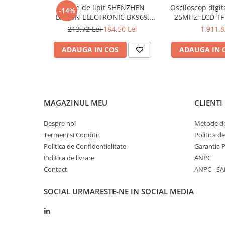
Specificații Tehnice
Stație de lipit SHENZHEN
Osciloscop digi
-14%
BAKON ELECTRONIC BK969,
25MHz; LCD TFT
Acuratețea măsurării curentului alternativ
±(1,5% + 
200...480°C control analogic, cu
250Msps; 12kpts
213,72 Lei
184,50 Lei
1.911,8
buton
Decodificar
Interval de măsurare al curentului alternativ
10A
ADAUGA IN COS
ADAUGA IN 
Precizia măsurarea tensiunii AC
±(1,2% + 
Interval de măsurare al tensiunii AC
1kV
Măsurarea acurateței capacității
±(3%+ 5 
MAGAZINUL MEU
CLIENTI
Intervalul de măsurare a capacității
200μF
Despre noi
Metode de
Conformează-te normei
EN 6101
Termeni si Conditii
Politica d
Testul de continuitate
<150Ω
Politica de Confidentialitate
Garantia 
Politica de livrare
ANPC
Acuratețea măsurării curentului continuu
±(1% + 3 
Contact
ANPC - SA
Interval de măsurare a curentului continuu
10A
SOCIAL
URMARESTE-NE IN SOCIAL MEDIA
Măsurarea acurateței tensiunii DC
±(0,5% + 
Gama de măsurare a tensiunii DC
1kV