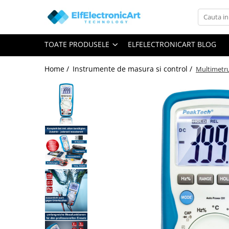
Toate Produsele
TOATE PRODUSELE
ELFELECTRONICART BLOG
Audio
Auto
Home /
Instrumente de masura si control /
Multimetru
Instrumente de masura si control
Clesti Ampermetrici
Multimetre Digitale
Scule Atelier
Surse de alimentare
Termometre
Testere
Osciloscoape
Accesorii
Osciloscoape AXIOMET