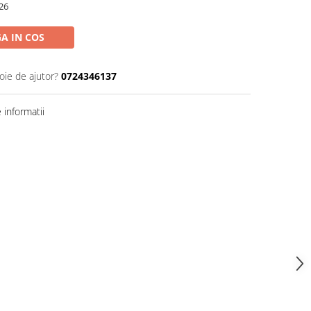
26
A IN COS
oie de ajutor?
0724346137
informatii