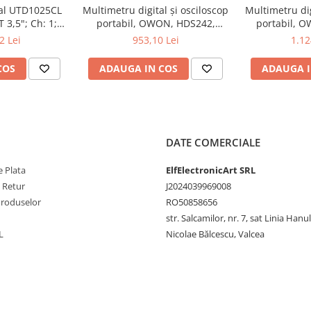
tal UTD1025CL
Multimetru digital și osciloscop
Multimetru dig
 3,5"; Ch: 1;
portabil, OWON, HDS242,
portabil, 
5 cifre)
 compatibil cu
200mV-1kV, 200mA-
200mV-1
2 Lei
953,10 Lei
1.12
e serială
COS
ADAUGA IN COS
ADAUGA I
3 cifre)
cifre)
DATE COMERCIALE
 Plata
ElfElectronicArt SRL
0
e Retur
J2024039969008
Produselor
RO50858656
str. Salcamilor, nr. 7, sat Linia Hanu
cifre)
L
Nicolae Bălcescu, Valcea
2 cifre)