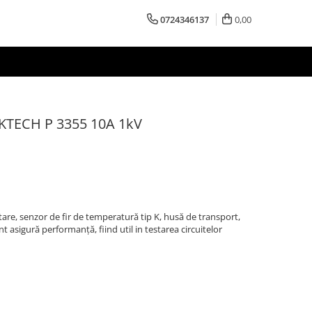
0724346137
0,00
AKTECH P 3355 10A 1kV
tare, senzor de fir de temperatură tip K, husă de transport,
 asigură performanță, fiind util in testarea circuitelor