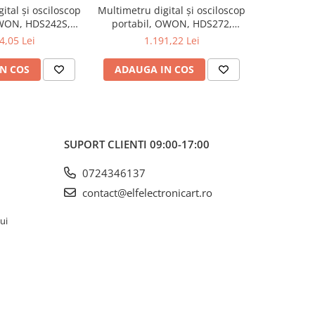
ital și osciloscop
Multimetru digital și osciloscop
Multimetru 
OWON, HDS242S,
portabil, OWON, HDS272,
portabi
kV, 200mA-
200mV-1kV, 200mA-
200m
4,05 Lei
1.191,22 Lei
1
N COS
ADAUGA IN COS
ADAUG
SUPORT CLIENTI
09:00-17:00
0724346137
contact@elfelectronicart.ro
lui