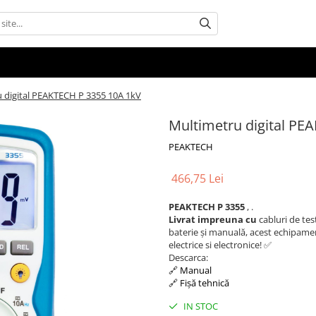
 digital PEAKTECH P 3355 10A 1kV
Multimetru digital PE
PEAKTECH
466,75 Lei
PEAKTECH P 3355
, .
Livrat impreuna cu
cabluri de tes
baterie și manuală, acest echipament
electrice si electronice! ✅
Descarca:
🔗 Manual
🔗 Fișă tehnică
IN STOC