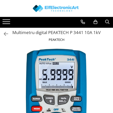
Toate Produsele
Audio
Multimetru digital PEAKTECH P 3441 10A 1kV
Auto
PEAKTECH
Instrumente de masura si control
Clesti Ampermetrici
Multimetre Digitale
Scule Atelier
Surse de alimentare
Termometre
Testere
Osciloscoape
Accesorii
Osciloscoape AXIOMET