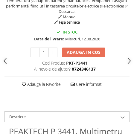
temperatură și adaptor, baterii și manual, acest echipament asigură
performanță, fiind util in testarea circuitelor electrice si electronice! ✅
Descarca:
🔗 Manual
🔗 Fișă tehnică
IN STOC
Data de livrare:
Miercuri, 12.08.2026
ADAUGA IN COS
Cod Produs:
PKT-P3441
Ai nevoie de ajutor?
0724346137
Adauga la Favorite
Cere informatii
Descriere
PEAKTECH P 3441, Multimetru