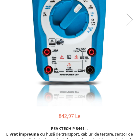
Osciloscoape B&K PRECISION
Osciloscoape FLUKE
Osciloscoape GW INSTEK
Osciloscoape HANTEK
Osciloscoape KEYSIGHT
Osciloscoape OWON
Osciloscoape Peaktech
Osciloscoape ROHDE & SCHWARZ
Osciloscoape TELEDYNE LECROY
Osciloscoape UNI-T
842,97 Lei
PEAKTECH P 3441
, .
Livrat impreuna cu
husă de transport, cabluri de testare, senzor de