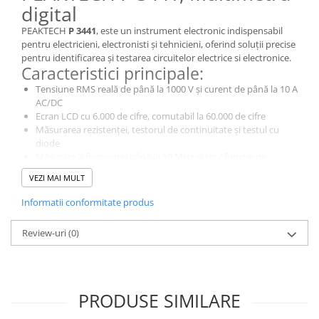
digital
PEAKTECH
P 3441
, este un instrument electronic indispensabil
pentru electricieni, electronisti și tehnicieni, oferind soluții precise
pentru identificarea și testarea circuitelor electrice si electronice.
Caracteristici principale:
Tensiune RMS reală de până la 1000 V și curent de până la 10 A
AC/DC
Ecran LCD cu 6.000 de cifre, comutabil la 60.000 de cifre
Măsurarea rezistenței, testorul de continuitate și testul cu
diode
Măsurare a frecvenței până la 10 MHz și Hz / funcție de
serviciu
VEZI MAI MULT
Funcția de măsurare a capacității până la 6 mF
Funcția de măsurare a temperaturii până la 760 °C
Informatii conformitate produs
Valoare relativă, 4 ~ 20 mA% și funcții de măsurare a filtrului
trece-jos
Review-uri
(0)
Funcție de păstrare a datelor, selecție automată și manuală a
distanței
Funcție de valoare maximă și valoare minimă, precum și
funcție de vârf
De ce să alegi acest model?
PRODUSE SIMILARE
PeakTech 3441 este un multimetru digital pentru utilizare grea în