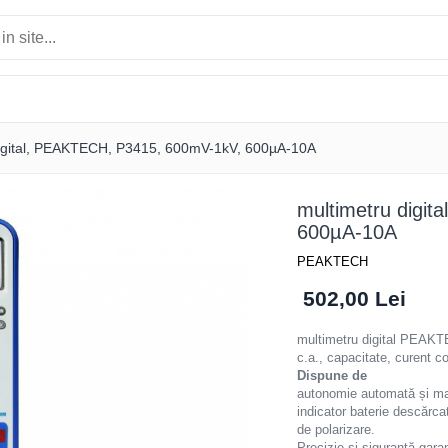
digital, PEAKTECH, P3415, 600mV-1kV, 600µA-10A
multimetru digi
600µA-10A
PEAKTECH
502,00 Lei
multimetru digital PEAK
c.a., capacitate, curent c
Dispune de
autonomie automată și ma
indicator baterie descărca
de polarizare.
Precizie și siguranță gara