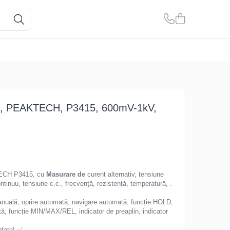
tal, PEAKTECH, P3415, 600mV-1kV,
TECH P3415, cu
Masurare de
curent alternativ, tensiune
ontinuu, tensiune c.c., frecvență, rezistență, temperatură, .
nuală, oprire automată, navigare automată, funcție HOLD,
tă, funcție MIN/MAX/REL, indicator de preaplin, indicator
ntate! ✅