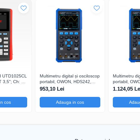
0A
tal UTD1025CL
Multimetru digital și osciloscop
Multimetru dig
3,5"; Ch: 1;
portabil, OWON, HDS242,
portabil, OW
 compatibil
200mV-1kV, 200mA-
200mV-1kV, 
953,10 Lei
1.124,05 Le
serială
in cos
Adauga in cos
Adaug
0A