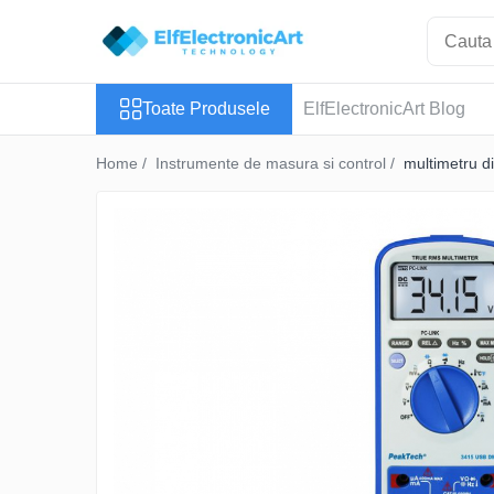
Toate Produsele
Toate Produsele
ElfElectronicArt Blog
Audio
Auto
Home /
Instrumente de masura si control /
multimetru 
Instrumente de masura si control
Clesti Ampermetrici
Multimetre Digitale
Scule Atelier
Surse de alimentare
Termometre
Testere
Osciloscoape
Accesorii
Osciloscoape AXIOMET