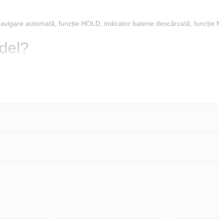
vigare automată, funcție HOLD, indicator baterie descărcată, funcție 
del?
rători precise in domeniul electric si electronic., P3415, oferă o calita