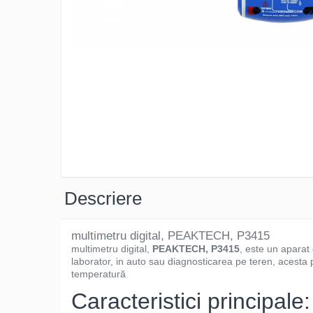
Osciloscoape B&K PRECISION
Osciloscoape FLUKE
Osciloscoape GW INSTEK
Osciloscoape HANTEK
Osciloscoape KEYSIGHT
Osciloscoape OWON
Osciloscoape Peaktech
Osciloscoape ROHDE & SCHWARZ
Osciloscoape TELEDYNE LECROY
Descriere
Osciloscoape UNI-T
multimetru digital, PEAKTECH, P3415
multimetru digital,
PEAKTECH, P3415
, este un aparat e
laborator, in auto sau diagnosticarea pe teren, acesta p
temperatură
Caracteristici principale: