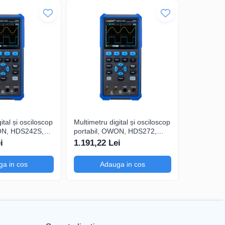
ital și osciloscop
Multimetru digital și osciloscop
Multimetru 
ON, HDS242S,
portabil, OWON, HDS272,
portabil,
200mA-
200mV-1kV, 200mA-
200mV-1k
i
1.191,22 Lei
1.374,39
a in cos
Adauga in cos
Ad