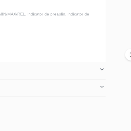
MIN/MAX/REL, indicator de preaplin, indicator de
te excelentă a masuratorilor pentru aplicații de