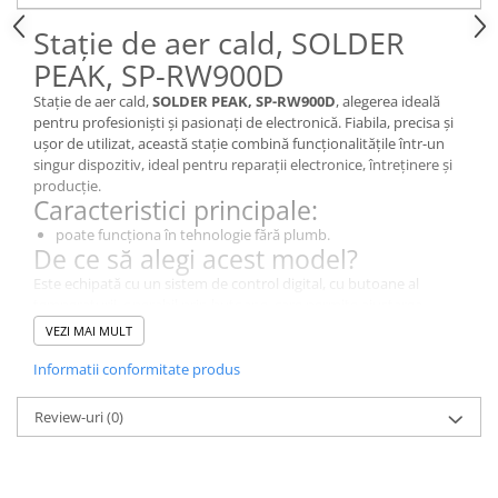
Stație de aer cald, SOLDER
PEAK, SP-RW900D
Stație de aer cald,
SOLDER PEAK, SP-RW900D
, alegerea ideală
pentru profesioniști și pasionați de electronică. Fiabila, precisa și
ușor de utilizat, această stație combină funcționalitățile într-un
singur dispozitiv, ideal pentru reparații electronice, întreținere și
producție.
Caracteristici principale:
poate funcționa în tehnologie fără plumb.
De ce să alegi acest model?
Este echipată cu un sistem de control digital, cu butoane al
temperaturii, operabil prin butoane, care permite ajustarea
rapidă și precisă a temperaturii. Stația este prevazuta cu
VEZI MAI MULT
functionalitati ca poate funcționa în tehnologie fără plumb.
Specificații Tehnice
Informatii conformitate produs
Caracteristică
Detalii
Review-uri
(0)
Tipul
Stație de aer cald
dispozitivului