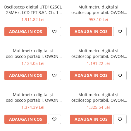
Osciloscoape B&K PRECISION
Osciloscop digital UTD1025CL
Multimetru digital și
25MHz; LCD TFT 3,5"; Ch: 1;
osciloscop portabil, OWON,
Osciloscoape FLUKE
250Msps; 12kpts compatibil
HDS242, 200mV-1kV, 200mA-
1.911,82 Lei
953,10 Lei
Osciloscoape GW INSTEK
cu Decodificare serială
Osciloscoape HANTEK
ADAUGA IN COS
ADAUGA IN COS
Osciloscoape KEYSIGHT
Osciloscoape OWON
Multimetru digital și
Multimetru digital și
osciloscop portabil, OWON,
osciloscop portabil, OWON,
Osciloscoape Peaktech
HDS242S, 200mV-1kV, 200mA-
HDS272, 200mV-1kV, 200mA-
1.124,05 Lei
1.191,22 Lei
Osciloscoape ROHDE & SCHWARZ
ADAUGA IN COS
ADAUGA IN COS
Osciloscoape TELEDYNE LECROY
Osciloscoape UNI-T
Multimetru digital și
Multimetru digital și
osciloscop portabil, OWON,
osciloscop portabil, OWON,
HDS272S, 200mV-1kV, 200mA-
HDS2102, 200mV-1kV, 200mA-
1.374,39 Lei
1.325,54 Lei
ADAUGA IN COS
ADAUGA IN COS