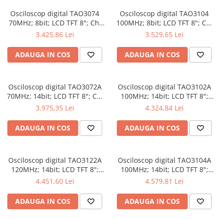
Osciloscop digital TAO3074
Osciloscop digital TAO3104
70MHz; 8bit; LCD TFT 8"; Ch:
100MHz; 8bit; LCD TFT 8"; Ch:
4; 1Gsps; 40Mpts compatibil
4; 1Gsps; 40Mpts inclus in
3.425,86 Lei
3.529,65 Lei
cu Măsurători automate
Analiză semnal
ADAUGA IN COS
ADAUGA IN COS
Osciloscop digital TAO3072A
Osciloscop digital TAO3102A
70MHz; 14bit; LCD TFT 8"; Ch:
100MHz; 14bit; LCD TFT 8";
2; 1Gsps; 40Mpts dotat cu
Ch: 2; 1Gsps; 40Mpts dotat cu
3.975,35 Lei
4.324,84 Lei
tehnologie de Analiză semnal
Măsurători automate
ADAUGA IN COS
ADAUGA IN COS
Osciloscop digital TAO3122A
Osciloscop digital TAO3104A
120MHz; 14bit; LCD TFT 8";
100MHz; 14bit; LCD TFT 8";
Ch: 2; 1Gsps; 40Mpts integrat
Ch: 4; 1Gsps; 40Mpts care
4.451,60 Lei
4.579,81 Lei
cu Măsurători automate
permite Ceas în timp real
ADAUGA IN COS
ADAUGA IN COS