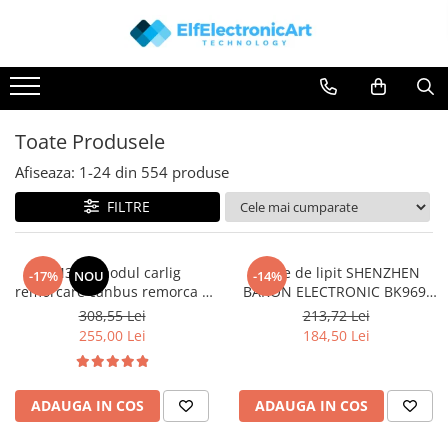
Toate Produsele
Audio
Auto
Toate Produsele
Instrumente de masura si control
Afiseaza:
1-
24
din
554
produse
Clesti Ampermetrici
FILTRE
Multimetre Digitale
Scule Atelier
TM3.24 modul carlig
Stație de lipit SHENZHEN
-17%
NOU
-14%
Surse de alimentare
remorcare canbus remorca 7
BAKON ELECTRONIC BK969,
Termometre
sau 13 pini, 12V Universal
200...480°C control analogic,
308,55 Lei
213,72 Lei
cu buton
255,00 Lei
184,50 Lei
Testere
Osciloscoape
Accesorii
ADAUGA IN COS
ADAUGA IN COS
Osciloscoape AXIOMET