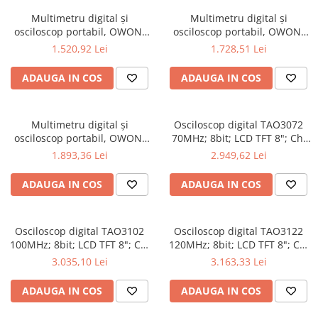
Multimetru digital și
Multimetru digital și
osciloscop portabil, OWON,
osciloscop portabil, OWON,
HDS2102S, 200mV-1kV,
HDS2202, 200mV-1kV, 200mA-
1.520,92 Lei
1.728,51 Lei
200mA-
ADAUGA IN COS
ADAUGA IN COS
Multimetru digital și
Osciloscop digital TAO3072
osciloscop portabil, OWON,
70MHz; 8bit; LCD TFT 8"; Ch:
HDS2202S, 200mV-1kV,
2; 1Gsps; 40Mpts sustinand
1.893,36 Lei
2.949,62 Lei
200mA-
Ecran color
ADAUGA IN COS
ADAUGA IN COS
Osciloscop digital TAO3102
Osciloscop digital TAO3122
100MHz; 8bit; LCD TFT 8"; Ch:
120MHz; 8bit; LCD TFT 8"; Ch:
2; 1Gsps; 40Mpts pentru a
2; 1Gsps; 40Mpts ce include
3.035,10 Lei
3.163,33 Lei
oferi Ecran color
Decodificare serială
ADAUGA IN COS
ADAUGA IN COS