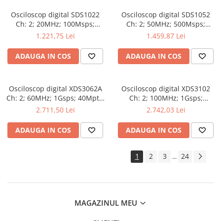
Osciloscop digital SDS1022
Osciloscop digital SDS1052
Ch: 2; 20MHz; 100Msps;
Ch: 2; 50MHz; 500Msps;
10kpts; LCD 7"S; 15W care
10kpts; LCD 7"S; ≤7ns avand
1.221,75 Lei
1.459,87 Lei
dispune de Triggering
capacitatea de Analiză FFT
avansat
ADAUGA IN COS
ADAUGA IN COS
Osciloscop digital XDS3062A
Osciloscop digital XDS3102
Ch: 2; 60MHz; 1Gsps; 40Mpts;
Ch: 2; 100MHz; 1Gsps;
LCD TFT 8"; XDS care ofera
40Mpts; LCD TFT 8"; XDS ce
2.711,50 Lei
2.742,03 Lei
Triggering avansat
include Triggering avansat
ADAUGA IN COS
ADAUGA IN COS
1
2
3
24
...
MAGAZINUL MEU