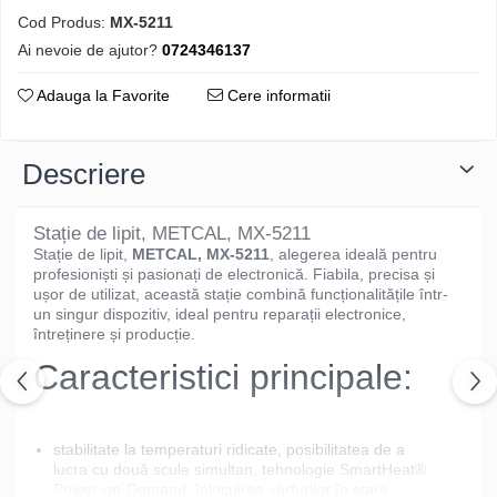
Cod Produs:
MX-5211
Ai nevoie de ajutor?
0724346137
Adauga la Favorite
Cere informatii
Descriere
Stație de lipit, METCAL, MX-5211
Stație de lipit,
METCAL, MX-5211
, alegerea ideală pentru
profesioniști și pasionați de electronică. Fiabila, precisa și
ușor de utilizat, această stație combină funcționalitățile într-
un singur dispozitiv, ideal pentru reparații electronice,
întreținere și producție.
Caracteristici principale:
stabilitate la temperaturi ridicate, posibilitatea de a
lucra cu două scule simultan, tehnologie SmartHeat®
Power-on-Demand, înlocuirea vârfurilor în stare