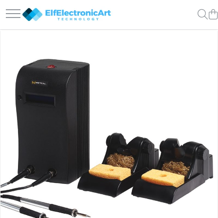
Toate Produsele
Audio
Auto
Instrumente de masura si control
Clesti Ampermetrici
Multimetre Digitale
Scule Atelier
Surse de alimentare
Termometre
Testere
Osciloscoape
Accesorii
Osciloscoape AXIOMET