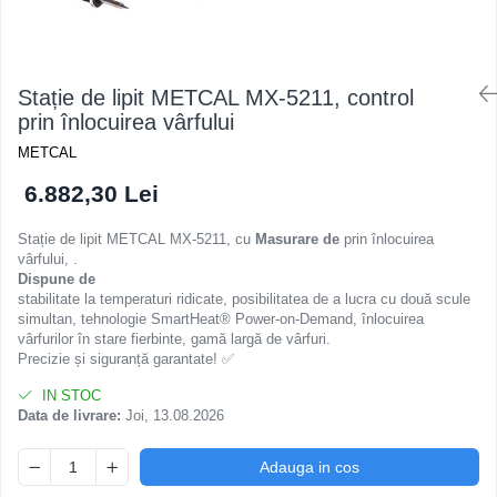
Osciloscoape B&K PRECISION
Osciloscoape FLUKE
Osciloscoape GW INSTEK
Stație de lipit METCAL MX-5211, control
Osciloscoape HANTEK
prin înlocuirea vârfului
Osciloscoape KEYSIGHT
METCAL
Osciloscoape OWON
6.882,30 Lei
Osciloscoape Peaktech
Stație de lipit METCAL MX-5211, cu
Masurare de
prin înlocuirea
Osciloscoape ROHDE & SCHWARZ
vârfului, .
Dispune de
Osciloscoape TELEDYNE LECROY
stabilitate la temperaturi ridicate, posibilitatea de a lucra cu două scule
simultan, tehnologie SmartHeat® Power-on-Demand, înlocuirea
Osciloscoape UNI-T
vârfurilor în stare fierbinte, gamă largă de vârfuri.
Precizie și siguranță garantate! ✅
IN STOC
Data de livrare:
Joi, 13.08.2026
Adauga in cos