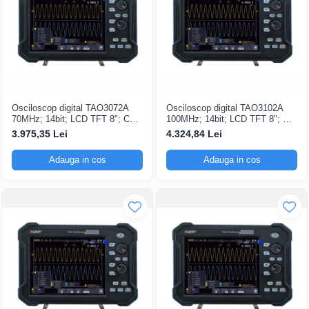
Osciloscop digital TAO3072A
Osciloscop digital TAO3102A
70MHz; 14bit; LCD TFT 8"; Ch:
100MHz; 14bit; LCD TFT 8"; Ch:
2; 1Gsps; 40Mpts dotat cu
2; 1Gsps; 40Mpts dotat cu
3.975,35 Lei
4.324,84 Lei
tehnologie de Analiză semnal
Măsurători automate
Adauga in cos
Adauga in cos