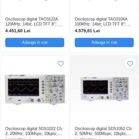
Osciloscop digital TAO3122A
Osciloscop digital TAO3104A
120MHz; 14bit; LCD TFT 8"; Ch:
100MHz; 14bit; LCD TFT 8"; Ch:
2; 1Gsps; 40Mpts integrat cu
4; 1Gsps; 40Mpts care permite
4.451,60 Lei
4.579,81 Lei
Măsurători automate
Ceas în timp real
Adauga in cos
Adauga in cos
Osciloscop digital SDS1022 Ch:
Osciloscop digital SDS1052 Ch:
2; 20MHz; 100Msps; 10kpts;
2; 50MHz; 500Msps; 10kpts;
LCD 7"S; 15W care dispune de
LCD 7"S; ≤7ns avand