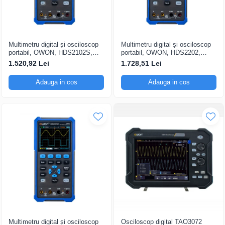
Multimetru digital și osciloscop
Multimetru digital și osciloscop
portabil, OWON, HDS2102S,
portabil, OWON, HDS2202,
200mV-1kV, 200mA-
200mV-1kV, 200mA-
1.520,92 Lei
1.728,51 Lei
Adauga in cos
Adauga in cos
Multimetru digital și osciloscop
Osciloscop digital TAO3072