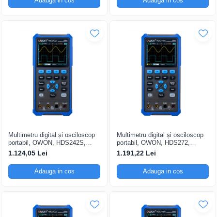
Adauga in cos
Adauga in cos
Multimetru digital și osciloscop
Multimetru digital și osciloscop
portabil, OWON, HDS242S,
portabil, OWON, HDS272,
200mV-1kV, 200mA-
200mV-1kV, 200mA-
1.124,05 Lei
1.191,22 Lei
Adauga in cos
Adauga in cos