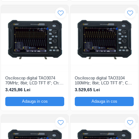
Osciloscop digital TAO3074
Osciloscop digital TAO3104
70MHz; 8bit; LCD TFT 8"; Ch: 4;
100MHz; 8bit; LCD TFT 8"; Ch:
1Gsps; 40Mpts compatibil cu
4; 1Gsps; 40Mpts inclus in
3.425,86 Lei
3.529,65 Lei
Măsurători automate
Analiză semnal
Adauga in cos
Adauga in cos