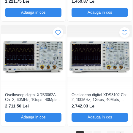
1.221,75 Lei
1.459,87 Lei
Triggering avansat
capacitatea de Analiză FFT
Adauga in cos
Adauga in cos
Osciloscop digital XDS3062A
Osciloscop digital XDS3102 Ch:
Ch: 2; 60MHz; 1Gsps; 40Mpts;
2; 100MHz; 1Gsps; 40Mpts;
LCD TFT 8"; XDS care ofera
LCD TFT 8"; XDS ce include
2.711,50 Lei
2.742,03 Lei
Triggering avansat
Triggering avansat
Adauga in cos
Adauga in cos