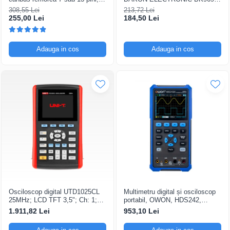
12V Universal
200...480°C control analogic, cu
308,55 Lei
213,72 Lei
buton
255,00 Lei
184,50 Lei
Adauga in cos
Adauga in cos
Osciloscop digital UTD1025CL
Multimetru digital și osciloscop
25MHz; LCD TFT 3,5"; Ch: 1;
portabil, OWON, HDS242,
250Msps; 12kpts compatibil cu
200mV-1kV, 200mA-
1.911,82 Lei
953,10 Lei
Decodificare serială