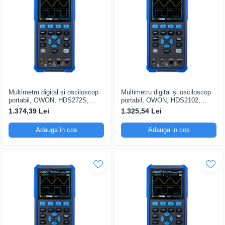
Multimetru digital și osciloscop
Multimetru digital și osciloscop
portabil, OWON, HDS272S,
portabil, OWON, HDS2102,
200mV-1kV, 200mA-
200mV-1kV, 200mA-
1.374,39 Lei
1.325,54 Lei
Adauga in cos
Adauga in cos