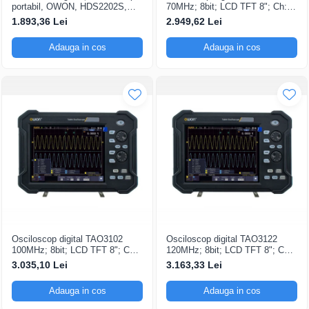
portabil, OWON, HDS2202S,
70MHz; 8bit; LCD TFT 8"; Ch: 2;
200mV-1kV, 200mA-
1Gsps; 40Mpts sustinand Ecran
1.893,36 Lei
2.949,62 Lei
color
Adauga in cos
Adauga in cos
Osciloscop digital TAO3102
Osciloscop digital TAO3122
100MHz; 8bit; LCD TFT 8"; Ch:
120MHz; 8bit; LCD TFT 8"; Ch:
2; 1Gsps; 40Mpts pentru a oferi
2; 1Gsps; 40Mpts ce include
3.035,10 Lei
3.163,33 Lei
Ecran color
Decodificare serială
Adauga in cos
Adauga in cos