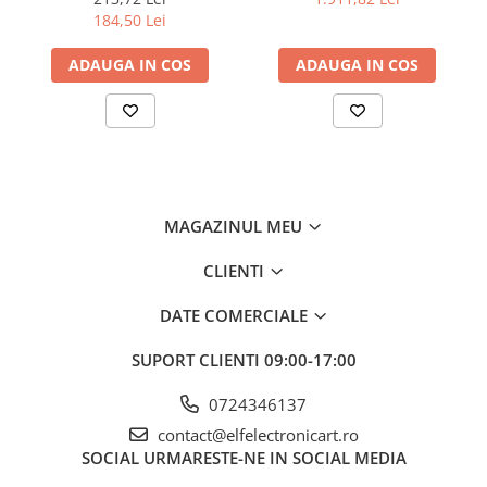
Tensiune iesire
5V DC
analogic, cu buton
compatibil cu Decodificare
184,50 Lei
serială
Rezoluţie tensiune ieşire
10mV
ADAUGA IN COS
ADAUGA IN COS
Stabilizare tensiune iesire
≤0,01%+ 5mV
Curent iesire
2A, 3.75A
Stabilizare curent iesire
-
Rezoluţie curent ieşire
1mA
MAGAZINUL MEU
Dimensiuni
185x88x38mm
Masa brută
687.7 g
CLIENTI
Ce conține pachetul?
DATE COMERCIALE
1 x Sursa de alimentare AXIOMET AX-3004H
SUPORT CLIENTI
09:00-17:00
Sursa, Cablu alimentare
0724346137
contact@elfelectronicart.ro
SOCIAL
URMARESTE-NE IN SOCIAL MEDIA