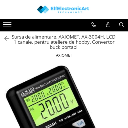
Toate Produsele
Audio
Sursa de alimentare, AXIOMET, AX-3004H, LCD,
Auto
1 canale, pentru ateliere de hobby, Convertor
Instrumente de masura si control
buck portabil
Clesti Ampermetrici
AXIOMET
Multimetre Digitale
Scule Atelier
Surse de alimentare
Termometre
Testere
Osciloscoape
Accesorii
Osciloscoape AXIOMET