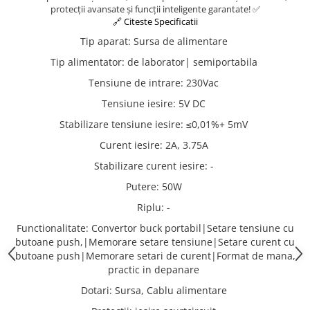
protecții avansate și funcții inteligente garantate! ✅
🔗 Citeste Specificatii
Tip aparat
:
Sursa de alimentare
Tip alimentator
:
de laborator| semiportabila
Tensiune de intrare
:
230Vac
Tensiune iesire
:
5V DC
Stabilizare tensiune iesire
:
≤0,01%+ 5mV
Curent iesire
:
2A, 3.75A
Stabilizare curent iesire
:
-
Putere
:
50W
Riplu
:
-
Functionalitate
:
Convertor buck portabil|Setare tensiune cu
butoane push,|Memorare setare tensiune|Setare curent cu
butoane push|Memorare setari de curent|Format de mana,
practic in depanare
Dotari
:
Sursa, Cablu alimentare