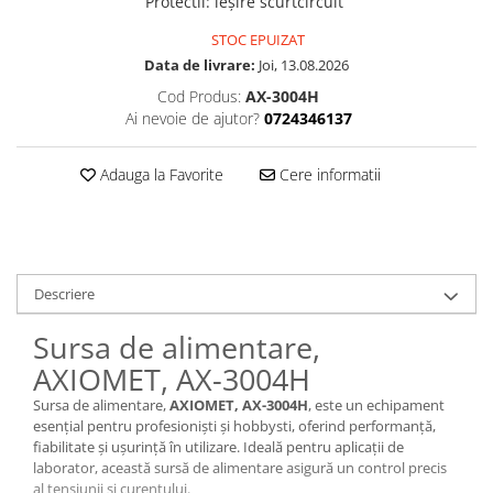
Protectii
:
ieşire scurtcircuit
STOC EPUIZAT
Data de livrare:
Joi, 13.08.2026
Cod Produs:
AX-3004H
Ai nevoie de ajutor?
0724346137
Adauga la Favorite
Cere informatii
Descriere
Sursa de alimentare,
AXIOMET, AX-3004H
Sursa de alimentare,
AXIOMET, AX-3004H
, este un echipament
esențial pentru profesioniști și hobbysti, oferind performanță,
fiabilitate și ușurință în utilizare. Ideală pentru aplicații de
laborator, această sursă de alimentare asigură un control precis
al tensiunii și curentului.