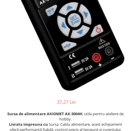
Osciloscoape B&K PRECISION
Osciloscoape FLUKE
Osciloscoape GW INSTEK
Osciloscoape HANTEK
Osciloscoape KEYSIGHT
Osciloscoape OWON
Osciloscoape Peaktech
Osciloscoape ROHDE & SCHWARZ
Osciloscoape TELEDYNE LECROY
Osciloscoape UNI-T
37,27 Lei
Sursa de alimentare AXIOMET AX-3004H
, utila pentru ateliere de
hobby.
Livrata impreuna cu
Sursa, Cablu alimentare, acest echipament
oferă performanță fiabilă, control precis al tensiunii și curentului,