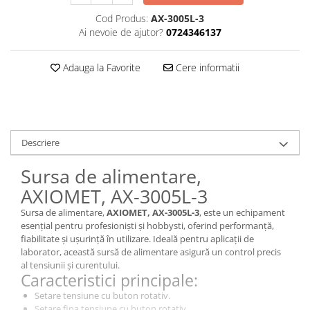
Cod Produs:
AX-3005L-3
Ai nevoie de ajutor?
0724346137
Adauga la Favorite
Cere informatii
Descriere
Sursa de alimentare,
AXIOMET, AX-3005L-3
Sursa de alimentare,
AXIOMET, AX-3005L-3
, este un echipament
esențial pentru profesioniști și hobbysti, oferind performanță,
fiabilitate și ușurință în utilizare. Ideală pentru aplicații de
laborator, această sursă de alimentare asigură un control precis
al tensiunii și curentului.
Caracteristici principale:
Setare tensiune cu buton rotativ.
Setare fina tensiune cu buton rotativ.