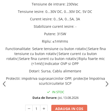
Tensiune de intrare
:
230Vac
Tensiune iesire
:
0...30V DC, 0...30V DC, 5V DC
Curent iesire
:
0...5A, 0...5A, 3A
Stabilizare curent iesire
:
-
Putere
:
315W
Riplu
:
≤1mVrms
Functionalitate
:
Setare tensiune cu buton rotativ|Setare fina
tensiune cu buton rotativ|Setare curent cu buton
rotativ|Setare fina curent cu buton rotativ|Riplu foarte mic
(<1mV)|Indicator OVP si OPP
Dotari
:
Sursa, Cablu alimentare
Protectii
:
impotriva suprasarcinilor OPP, protecţie împotriva
scurtcircuitelor SCP
IN STOC
Data de livrare:
Joi, 13.08.2026
ADAUGA IN COS