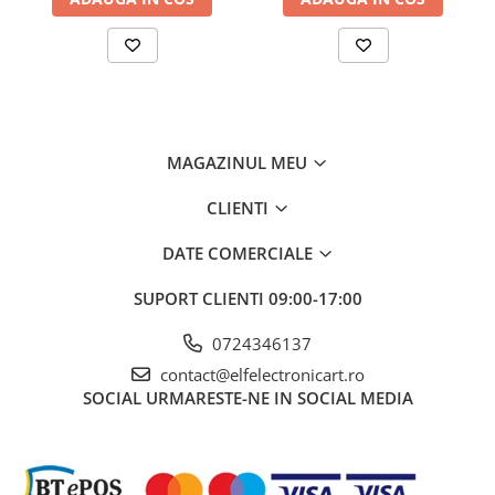
Stabilizare tensiune iesire
Curent iesire
0...5A, 0...5A, 3A
Stabilizare curent iesire
-
Rezoluţie curent ieşire
-
MAGAZINUL MEU
Dimensiuni
260x160x360mm
Masa brută
9850 g
CLIENTI
Ce conține pachetul?
DATE COMERCIALE
1 x Sursa de alimentare AXIOMET AX-3005L-3
SUPORT CLIENTI
09:00-17:00
Sursa, Cablu alimentare
0724346137
contact@elfelectronicart.ro
SOCIAL
URMARESTE-NE IN SOCIAL MEDIA