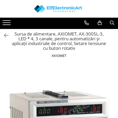
Instrumente de masura si control
Osciloscoape
Clesti Ampermetrici
Accesorii
Sursa de alimentare, AXIOMET, AX-3005L-3,
Multimetre Digitale
Osciloscoape AXIOMET
LED * 4, 3 canale, pentru automatizări și
Scule Atelier
Osciloscoape B&K PRECISION
aplicații industriale de control, Setare tensiune
cu buton rotativ
Surse de alimentare
Osciloscoape FLUKE
AXIOMET
Termometre
Osciloscoape GW INSTEK
Testere
Osciloscoape HANTEK
Osciloscoape KEYSIGHT
Osciloscoape OWON
Osciloscoape Peaktech
Osciloscoape ROHDE & SCHWARZ
Osciloscoape TELEDYNE LECROY
Osciloscoape UNI-T