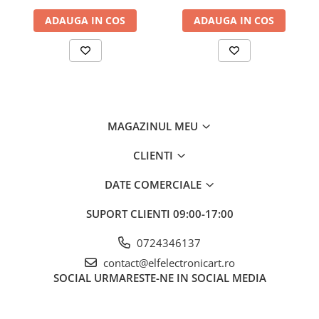
serială
Rezoluţie tensiune ieşire
-
ADAUGA IN COS
ADAUGA IN COS
Stabilizare tensiune iesire
≤1%+ 10mV
Curent iesire
0...10A
Stabilizare curent iesire
≤1%+ 5mA
Rezoluţie curent ieşire
-
MAGAZINUL MEU
Dimensiuni
80x160x205mm
Masa brută
2193.3 g
CLIENTI
Ce conține pachetul?
DATE COMERCIALE
1 x Sursa de alimentare AXIOMET AX-3010DS
SUPORT CLIENTI
09:00-17:00
Sursa, Cablu alimentare
0724346137
contact@elfelectronicart.ro
SOCIAL
URMARESTE-NE IN SOCIAL MEDIA