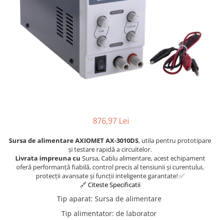
Osciloscoape B&K PRECISION
Osciloscoape FLUKE
Osciloscoape GW INSTEK
Osciloscoape HANTEK
Osciloscoape KEYSIGHT
Osciloscoape OWON
Osciloscoape Peaktech
Osciloscoape ROHDE & SCHWARZ
876,97 Lei
Osciloscoape TELEDYNE LECROY
Sursa de alimentare AXIOMET AX-3010DS
, utila pentru prototipare
Osciloscoape UNI-T
și testare rapidă a circuitelor.
Livrata impreuna cu
Sursa, Cablu alimentare, acest echipament
oferă performanță fiabilă, control precis al tensiunii și curentului,
protecții avansate și funcții inteligente garantate! ✅
🔗 Citeste Specificatii
Tip aparat
:
Sursa de alimentare
Tip alimentator
:
de laborator