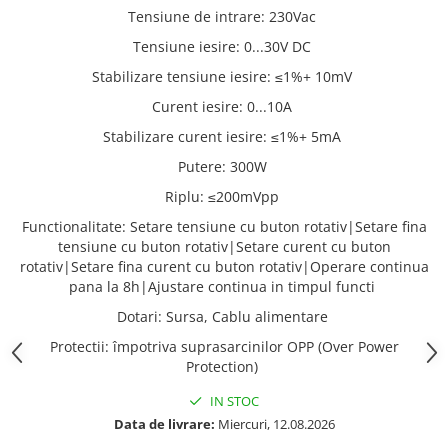
Tensiune de intrare
:
230Vac
Tensiune iesire
:
0...30V DC
Stabilizare tensiune iesire
:
≤1%+ 10mV
Curent iesire
:
0...10A
Stabilizare curent iesire
:
≤1%+ 5mA
Putere
:
300W
Riplu
:
≤200mVpp
Functionalitate
:
Setare tensiune cu buton rotativ|Setare fina
tensiune cu buton rotativ|Setare curent cu buton
rotativ|Setare fina curent cu buton rotativ|Operare continua
pana la 8h|Ajustare continua in timpul functi
Dotari
:
Sursa, Cablu alimentare
Protectii
:
împotriva suprasarcinilor OPP (Over Power
Protection)
IN STOC
Data de livrare:
Miercuri, 12.08.2026