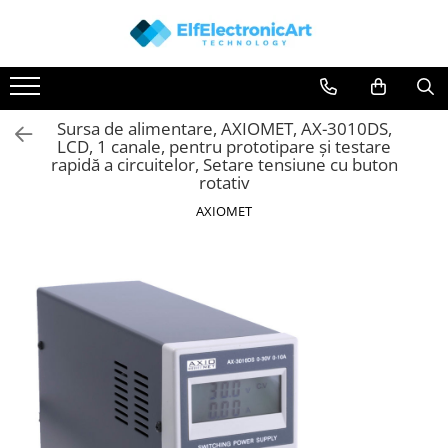
Toate Produsele
Audio
Sursa de alimentare, AXIOMET, AX-3010DS,
Auto
LCD, 1 canale, pentru prototipare și testare
Instrumente de masura si control
rapidă a circuitelor, Setare tensiune cu buton
rotativ
Clesti Ampermetrici
AXIOMET
Multimetre Digitale
Scule Atelier
Surse de alimentare
Termometre
Testere
Osciloscoape
Accesorii
Osciloscoape AXIOMET