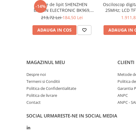
Stație de lipit SHENZHEN
Osciloscop digi
-14%
BAKON ELECTRONIC BK969,
25MHz; LCD TFT
Măsurarea acurateței tensiunii DC
±(0,5% + 
200...480°C control analogic, cu
250Msps; 12kpts
213,72 Lei
184,50 Lei
1.911,8
Dimensiuni
95x160
buton
Decodificar
ADAUGA IN COS
ADAUGA IN 
Iluminare
Da
Tipul de afișaj folosit
LCD
Tipul de sursă de alimentare
Canal un
MAGAZINUL MEU
CLIENTI
Producător
PEAKTE
Despre noi
Putere maximă
Metode de
45W
Termeni si Conditii
Politica d
Caracteristici ale instrumentelor de măsurare
Precis
Politica de Confidentialitate
Garantia 
Politica de livrare
ANPC
Număr de canale
1
Contact
ANPC - SA
Temperatura de funcționare
0...40°C
SOCIAL
URMARESTE-NE IN SOCIAL MEDIA
Curent de ieșire
0...3A
Tensiunea de ieșire
0...15V 