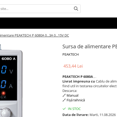
limentare PEAKTECH P 6080A 0...3A 0...15V DC
Sursa de alimentare P
PEAKTECH
453,44 Lei
PEAKTECH P 6080A
, .
Livrat impreuna cu
Cablu de alim
fiind util in testarea circuitelor elec
Descarca:
🔗 Manual
🔗 Fișă tehnică
IN STOC
Data de livrare:
Marti, 11.08.2026