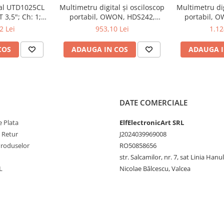
tal UTD1025CL
Multimetru digital și osciloscop
Multimetru dig
 3,5"; Ch: 1;
portabil, OWON, HDS242,
portabil, 
5 cifre)
 compatibil cu
200mV-1kV, 200mA-
200mV-1
2 Lei
953,10 Lei
1.12
x225mm
e serială
COS
ADAUGA IN COS
ADAUGA I
ic
DATE COMERCIALE
CH
 Plata
ElfElectronicArt SRL
e Retur
J2024039969008
Produselor
RO50858656
str. Salcamilor, nr. 7, sat Linia Hanu
L
Nicolae Bălcescu, Valcea
DC