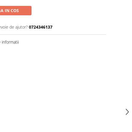
A IN COS
evoie de ajutor?
0724346137
informatii