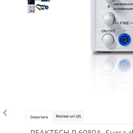
Osciloscoape B&K PRECISION
Osciloscoape FLUKE
Osciloscoape GW INSTEK
Osciloscoape HANTEK
Osciloscoape KEYSIGHT
Osciloscoape OWON
Osciloscoape Peaktech
Osciloscoape ROHDE & SCHWARZ
Osciloscoape TELEDYNE LECROY
Osciloscoape UNI-T
Review-uri
(0)
Descriere
PEAKTECH P 6080A, Sursa d