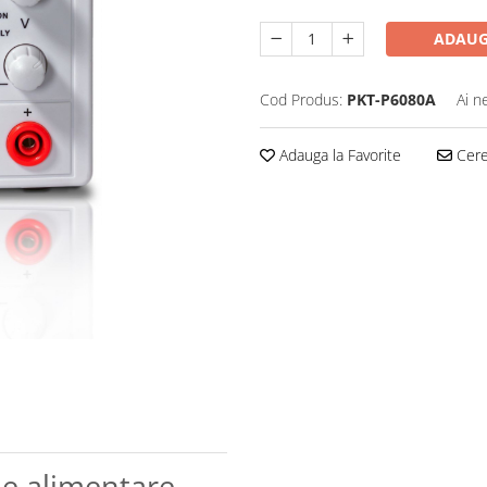
ADAUG
Cod Produs:
PKT-P6080A
Ai n
Adauga la Favorite
Cere 
e alimentare