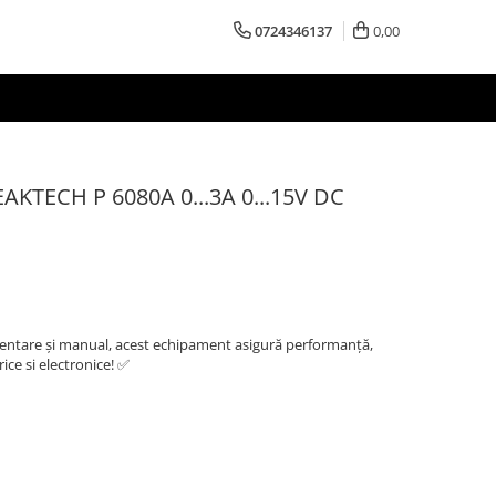
0724346137
0,00
EAKTECH P 6080A 0...3A 0...15V DC
entare și manual, acest echipament asigură performanță,
trice si electronice! ✅