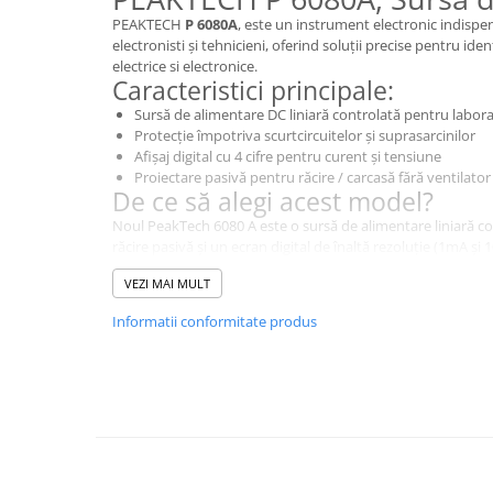
PEAKTECH
P 6080A
, este un instrument electronic indispen
electronisti și tehnicieni, oferind soluții precise pentru ident
electrice si electronice.
Caracteristici principale:
Sursă de alimentare DC liniară controlată pentru labor
Protecție împotriva scurtcircuitelor și suprasarcinilor
Afișaj digital cu 4 cifre pentru curent și tensiune
Proiectare pasivă pentru răcire / carcasă fără ventilator
De ce să alegi acest model?
Noul PeakTech 6080 A este o sursă de alimentare liniară co
răcire pasivă și un ecran digital de înaltă rezoluție (1mA ș
control grosier/fin prin potențiometre separate pentru sele
VEZI MAI MULT
curentului și tensiunii. Datorită tehnologiei liniare utiliza
interferențe de înaltă frecvență și este folosit un transfo
Informatii conformitate produs
61558-2-6, care garanta o ieșire de siguranță cu tensiune e
asigura cea mai mare siguranță posibilă pentru utilizator. 
într-un design modern, a fost proiectată special pentru sectoru
impresionează prin raportul excelent preț/performanță.
Specificații Tehnice
Stabilizarea curentului
≤0,2%+
Acuratețea măsurării curentului continuu
±(0,5% + 