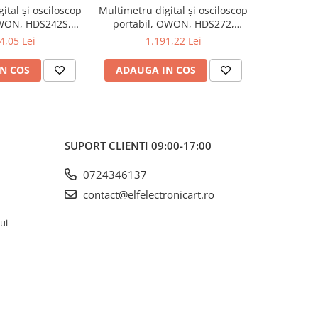
ital și osciloscop
Multimetru digital și osciloscop
Multimetru 
OWON, HDS242S,
portabil, OWON, HDS272,
portabi
kV, 200mA-
200mV-1kV, 200mA-
200m
4,05 Lei
1.191,22 Lei
1
N COS
ADAUGA IN COS
ADAUG
SUPORT CLIENTI
09:00-17:00
0724346137
contact@elfelectronicart.ro
lui