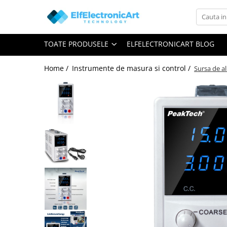
Toate Produsele
TOATE PRODUSELE
ELFELECTRONICART BLOG
Audio
Auto
Home /
Instrumente de masura si control /
Sursa de a
Instrumente de masura si control
Clesti Ampermetrici
Multimetre Digitale
Scule Atelier
Surse de alimentare
Termometre
Testere
Osciloscoape
Accesorii
Osciloscoape AXIOMET