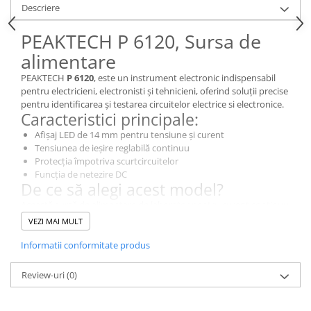
Descriere
PEAKTECH P 6120, Sursa de
alimentare
PEAKTECH
P 6120
, este un instrument electronic indispensabil
pentru electricieni, electronisti și tehnicieni, oferind soluții precise
pentru identificarea și testarea circuitelor electrice si electronice.
Caracteristici principale:
Afișaj LED de 14 mm pentru tensiune și curent
Tensiunea de ieșire reglabilă continuu
Protecția împotriva scurtcircuitelor
Funcția de netezire DC
De ce să alegi acest model?
Această sursă de alimentare de laborator pentru curent continuu
și alternativ, tensiune continuă și alternativă este ideală pentru
VEZI MAI MULT
utilizare în cercetare și dezvoltare, în universități tehnice, în
industria electrică, precum și pentru întreținerea circuitelor mici
Informatii conformitate produs
de curent alternativ, transformatoare și lumini. Controlul rotativ
pentru ajustarea tensiunii și curentului asigură o funcționare
Review-uri
(0)
ușoară pentru utilizator. Cu prizele de ieșire împărțite pentru
tensiune/curent alternativ și continuu, este ușor pentru operator
să distingă ce tip de sursă este necesar pentru măsurătoare.