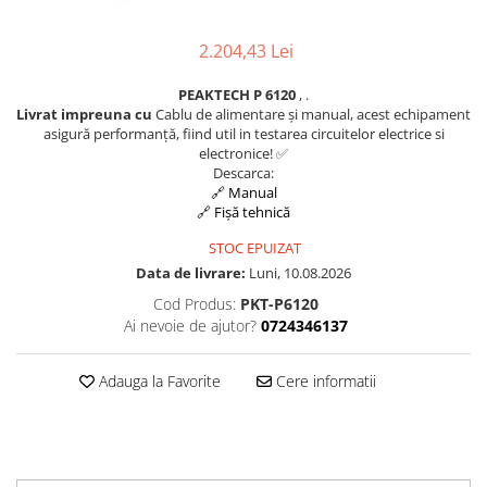
2.204,43 Lei
PEAKTECH P 6120
, .
Livrat impreuna cu
Cablu de alimentare și manual, acest echipament
asigură performanță, fiind util in testarea circuitelor electrice si
electronice! ✅
Descarca:
🔗 Manual
🔗 Fișă tehnică
STOC EPUIZAT
Data de livrare:
Luni, 10.08.2026
Cod Produs:
PKT-P6120
Ai nevoie de ajutor?
0724346137
Adauga la Favorite
Cere informatii