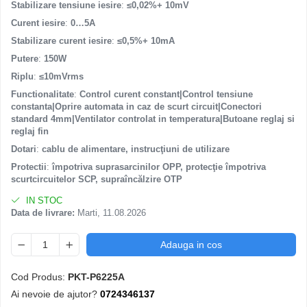
Stabilizare tensiune iesire
:
≤0,02%+ 10mV
Curent iesire
:
0…5A
Stabilizare curent iesire
:
≤0,5%+ 10mA
Putere
:
150W
Riplu
:
≤10mVrms
Functionalitate
:
Control curent constant|Control tensiune
constanta|Oprire automata in caz de scurt circuit|Conectori
standard 4mm|Ventilator controlat in temperatura|Butoane reglaj si
reglaj fin
Dotari
:
cablu de alimentare, instrucţiuni de utilizare
Protectii
:
împotriva suprasarcinilor OPP, protecţie împotriva
scurtcircuitelor SCP, supraîncălzire OTP
IN STOC
Data de livrare:
Marti, 11.08.2026
Adauga in cos
Cod Produs:
PKT-P6225A
Ai nevoie de ajutor?
0724346137