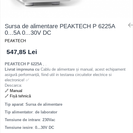
Sursa de alimentare PEAKTECH P 6225A
0...5A 0...30V DC
PEAKTECH
547,85 Lei
PEAKTECH P 6225A
, .
Livrat impreuna cu
Cablu de alimentare și manual, acest echipament
asigură performanță, fiind util in testarea circuitelor electrice si
electronice! ✅
Descarca:
🔗 Manual
🔗 Fișă tehnică
Tip aparat
:
Sursa de alimentare
Tip alimentator
:
de laborator
Tensiune de intrare
:
230Vac
Tensiune iesire
:
0...30V DC