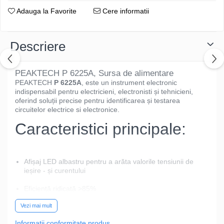
Adauga la Favorite
Cere informatii
Descriere
PEAKTECH P 6225A, Sursa de alimentare
PEAKTECH
P 6225A
, este un instrument electronic
indispensabil pentru electricieni, electronisti și tehnicieni,
oferind soluții precise pentru identificarea și testarea
circuitelor electrice si electronice.
Caracteristici principale:
Afișaj LED albastru pentru a arăta valorile tensiunii de
ieșire - și curentului
Eficiență ridicată >85%
Vezi mai mult
Valuri și zgomot scăzuți
Informatii conformitate produs