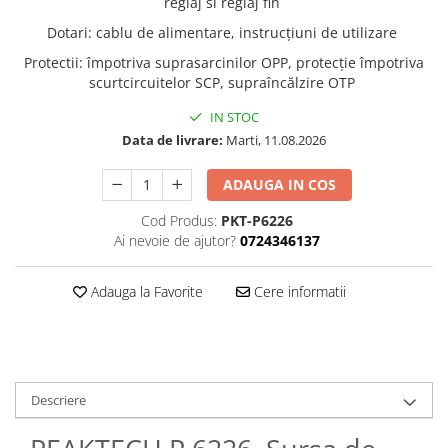
reglaj si reglaj fin
Dotari
:
cablu de alimentare, instrucţiuni de utilizare
Protectii
:
împotriva suprasarcinilor OPP, protecţie împotriva
scurtcircuitelor SCP, supraîncălzire OTP
IN STOC
Data de livrare:
Marti, 11.08.2026
ADAUGA IN COS
Cod Produs:
PKT-P6226
Ai nevoie de ajutor?
0724346137
Adauga la Favorite
Cere informatii
Descriere