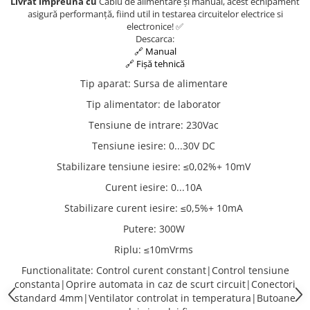
Livrat impreuna cu
Cablu de alimentare și manual, acest echipament
asigură performanță, fiind util in testarea circuitelor electrice si
electronice! ✅
Descarca:
🔗 Manual
🔗 Fișă tehnică
Tip aparat
:
Sursa de alimentare
Tip alimentator
:
de laborator
Tensiune de intrare
:
230Vac
Tensiune iesire
:
0...30V DC
Stabilizare tensiune iesire
:
≤0,02%+ 10mV
Curent iesire
:
0...10A
Stabilizare curent iesire
:
≤0,5%+ 10mA
Putere
:
300W
Riplu
:
≤10mVrms
Functionalitate
:
Control curent constant|Control tensiune
constanta|Oprire automata in caz de scurt circuit|Conectori
standard 4mm|Ventilator controlat in temperatura|Butoane