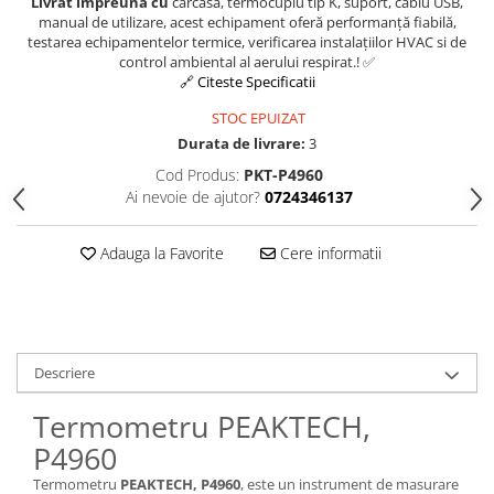
Livrat impreuna cu
carcasă, termocuplu tip K, suport, cablu USB,
manual de utilizare, acest echipament oferă performanță fiabilă,
testarea echipamentelor termice, verificarea instalațiilor HVAC si de
control ambiental al aerului respirat.! ✅
🔗 Citeste Specificatii
STOC EPUIZAT
Durata de livrare:
3
Cod Produs:
PKT-P4960
Ai nevoie de ajutor?
0724346137
Adauga la Favorite
Cere informatii
Descriere
Termometru PEAKTECH,
P4960
Termometru
PEAKTECH, P4960
, este un instrument de masurare