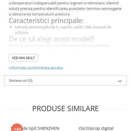
a temperaturi indispensabil pentru ingineri si tehnicieni, oferind
soluții precise pentru identificarea punctelor termice neomogene
si detectarea temperaturii acestora.
Caracteristici principale:
carcasă, termocuplu tip K, suport, cablu USB, manual de
utilizare.
De ce să alegi acest model?
Datorită tehnologiei avansate,
detectoarele pot măsura
temperatura cu sau fără contact, in functie de
specificatiile produsului, oferind indicarea prezenței
VEZI MAI MULT
neomogenitatii de temperatura sau valoarea acesteia in
punctele masurate.
, P4960 este alegerea perfectă pentru
Informatii conformitate produs
diagnosticare si localizare a diferentelor sau defectelor
semnalizate prin valori atipice detectate.
Review-uri
(0)
Specificații Tehnice
Caracteristică
Detalii
Tipul termometrului
Termometru
PRODUSE SIMILARE
Tipul contorului
Termometru cu
infraroșu
Stație de lipit SHENZHEN
Osciloscop digital
-14%