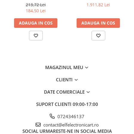
200...480°C control
3,5"; Ch: 1; 250Msps; 12kpts
213,72 Lei
1.911,82 Lei
analogic, cu buton
compatibil cu Decodificare
Dimensiuni
184,50 Lei
serială
Baterie
baterie CR2032 3V x2
ADAUGA IN COS
ADAUGA IN COS
Rezolutie optica
1:1
Temperatura exterioara de masura
Valoare emisivitate
0,1...1
Tip de masurare
MAGAZINUL MEU
Interval de măsurare al temperaturii
-35...260°C
CLIENTI
Interval de masura a Umiditatii
DATE COMERCIALE
Eșantionare
SUPORT CLIENTI
09:00-17:00
Greutate cu baterie
Echipament opțional
0724346137
contact@elfelectronicart.ro
Distanța tipică până la punctul de
SOCIAL
URMARESTE-NE IN SOCIAL MEDIA
măsurare