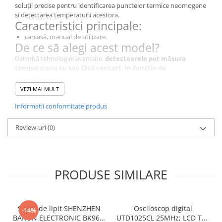
soluții precise pentru identificarea punctelor termice neomogene
si detectarea temperaturii acestora.
Caracteristici principale:
carcasă, manual de utilizare.
De ce să alegi acest model?
Datorită tehnologiei avansate,
detectoarele pot măsura
temperatura cu sau fără contact, in functie de
specificatiile produsului, oferind indicarea prezenței
neomogenitatii de temperatura sau valoarea acesteia in
VEZI MAI MULT
punctele masurate.
, P4970 este alegerea perfectă pentru
diagnosticare si localizare a diferentelor sau defectelor
Informatii conformitate produs
semnalizate prin valori atipice detectate.
Specificații Tehnice
Review-uri
(0)
Caracteristică
Detalii
Tipul termometrului
Termometru
PRODUSE SIMILARE
Tipul contorului
Termometru cu
infraroșu
Display
LCD
Stație de lipit SHENZHEN
Osciloscop digital
-14%
BAKON ELECTRONIC BK969,
UTD1025CL 25MHz; LCD TFT
Alimentare
baterie CR2032 3V x2