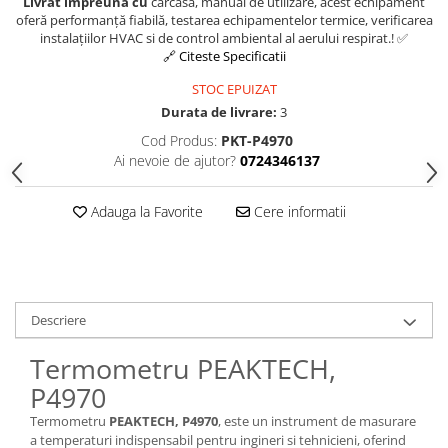
Livrat impreuna cu
carcasă, manual de utilizare, acest echipament
oferă performanță fiabilă, testarea echipamentelor termice, verificarea
instalațiilor HVAC si de control ambiental al aerului respirat.! ✅
🔗 Citeste Specificatii
STOC EPUIZAT
Durata de livrare:
3
Cod Produs:
PKT-P4970
Ai nevoie de ajutor?
0724346137
Adauga la Favorite
Cere informatii
Descriere
Termometru PEAKTECH,
P4970
Termometru
PEAKTECH, P4970
, este un instrument de masurare
a temperaturi indispensabil pentru ingineri si tehnicieni, oferind