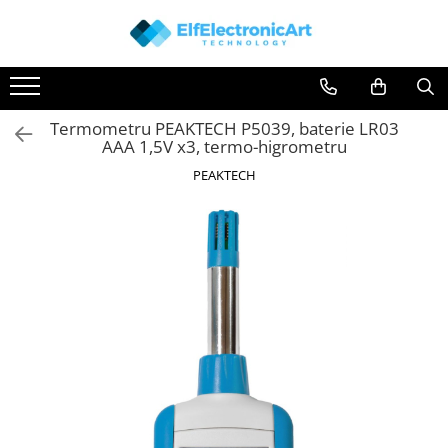
Toate Produsele
Audio
Termometru PEAKTECH P5039, baterie LR03
Auto
AAA 1,5V x3, termo-higrometru
Instrumente de masura si control
PEAKTECH
Clesti Ampermetrici
Multimetre Digitale
Scule Atelier
Surse de alimentare
Termometre
Testere
Osciloscoape
Accesorii
Osciloscoape AXIOMET