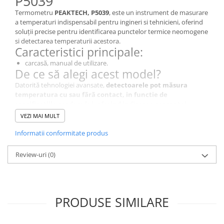
P5039
Termometru
PEAKTECH, P5039
, este un instrument de masurare
a temperaturi indispensabil pentru ingineri si tehnicieni, oferind
soluții precise pentru identificarea punctelor termice neomogene
si detectarea temperaturii acestora.
Caracteristici principale:
carcasă, manual de utilizare.
De ce să alegi acest model?
Datorită tehnologiei avansate,
detectoarele pot măsura
temperatura cu sau fără contact, in functie de
specificatiile produsului, oferind indicarea prezenței
neomogenitatii de temperatura sau valoarea acesteia in
VEZI MAI MULT
punctele masurate.
, P5039 este alegerea perfectă pentru
diagnosticare si localizare a diferentelor sau defectelor
Informatii conformitate produs
semnalizate prin valori atipice detectate.
Specificații Tehnice
Review-uri
(0)
Caracteristică
Detalii
Tipul termometrului
Termometru
PRODUSE SIMILARE
Tipul contorului
termo-higrometru
Display
LCD