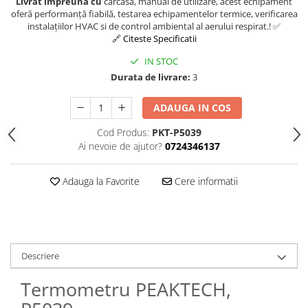
Livrat impreuna cu
carcasă, manual de utilizare, acest echipament
oferă performanță fiabilă, testarea echipamentelor termice, verificarea
instalațiilor HVAC si de control ambiental al aerului respirat.! ✅
🔗 Citeste Specificatii
IN STOC
Durata de livrare:
3
ADAUGA IN COS
Cod Produs:
PKT-P5039
Ai nevoie de ajutor?
0724346137
Adauga la Favorite
Cere informatii
Descriere
Termometru PEAKTECH,