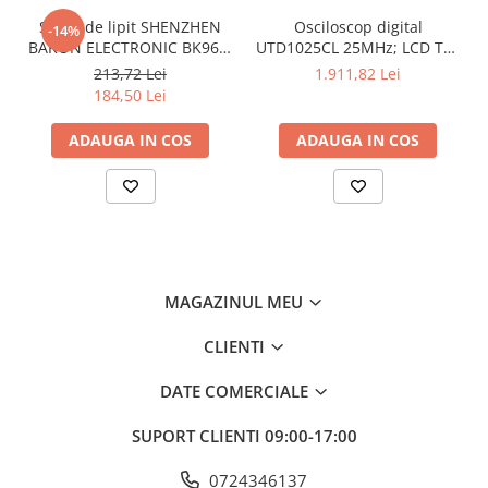
Stație de lipit SHENZHEN
Osciloscop digital
-14%
Alimentare
baterie LR03 AAA
BAKON ELECTRONIC BK969,
UTD1025CL 25MHz; LCD TFT
1,5V x3
200...480°C control
3,5"; Ch: 1; 250Msps; 12kpts
213,72 Lei
1.911,82 Lei
analogic, cu buton
compatibil cu Decodificare
Dimensiuni
184,50 Lei
serială
Baterie
baterie LR03 AAA
ADAUGA IN COS
ADAUGA IN COS
1,5V x3
Rezolutie optica
Temperatura exterioara de masura
Valoare emisivitate
MAGAZINUL MEU
Tip de masurare
Interval de măsurare al temperaturii
-20...100°C
CLIENTI
Interval de masura a Umiditatii
0...100% RH
DATE COMERCIALE
Eșantionare
SUPORT CLIENTI
09:00-17:00
Greutate cu baterie
0724346137