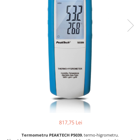
Osciloscoape B&K PRECISION
Osciloscoape FLUKE
Osciloscoape GW INSTEK
Osciloscoape HANTEK
Osciloscoape KEYSIGHT
Osciloscoape OWON
Osciloscoape Peaktech
Osciloscoape ROHDE & SCHWARZ
Osciloscoape TELEDYNE LECROY
Osciloscoape UNI-T
817,75 Lei
Termometru PEAKTECH P5039
, termo-higrometru.