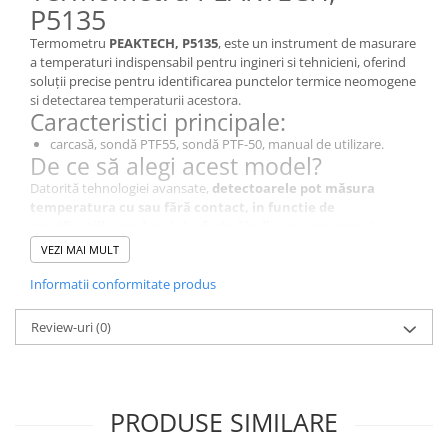
P5135
Termometru
PEAKTECH, P5135
, este un instrument de masurare
a temperaturi indispensabil pentru ingineri si tehnicieni, oferind
soluții precise pentru identificarea punctelor termice neomogene
si detectarea temperaturii acestora.
Caracteristici principale:
carcasă, sondă PTF55, sondă PTF-50, manual de utilizare.
De ce să alegi acest model?
Datorită tehnologiei avansate,
detectoarele pot măsura
temperatura cu sau fără contact, in functie de
specificatiile produsului, oferind indicarea prezenței
neomogenitatii de temperatura sau valoarea acesteia in
VEZI MAI MULT
punctele masurate.
, P5135 este alegerea perfectă pentru
diagnosticare si localizare a diferentelor sau defectelor
Informatii conformitate produs
semnalizate prin valori atipice detectate.
Specificații Tehnice
Review-uri
(0)
Caracteristică
Detalii
Tipul termometrului
Termometru
PRODUSE SIMILARE
Tipul contorului
temperatură