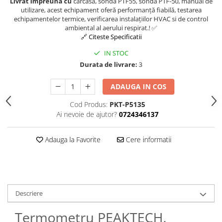
Livrat impreuna cu
carcasă, sondă PTF55, sondă PTF-50, manual de
utilizare, acest echipament oferă performanță fiabilă, testarea
echipamentelor termice, verificarea instalațiilor HVAC si de control
ambiental al aerului respirat.! ✅
🔗 Citeste Specificatii
IN STOC
Durata de livrare:
3
ADAUGA IN COS
Cod Produs:
PKT-P5135
Ai nevoie de ajutor?
0724346137
Adauga la Favorite
Cere informatii
Descriere
Termometru PEAKTECH,