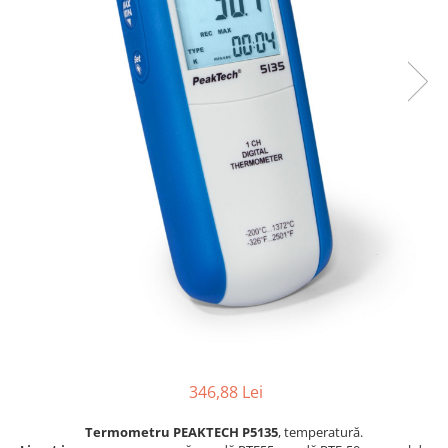
Osciloscoape B&K PRECISION
Osciloscoape FLUKE
Osciloscoape GW INSTEK
Osciloscoape HANTEK
Osciloscoape KEYSIGHT
Osciloscoape OWON
Osciloscoape Peaktech
Osciloscoape ROHDE & SCHWARZ
Osciloscoape TELEDYNE LECROY
Osciloscoape UNI-T
346,88 Lei
Termometru PEAKTECH P5135
, temperatură.