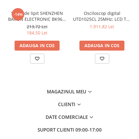
Display
LCD
Stație de lipit SHENZHEN
Osciloscop digital
-14%
Alimentare
baterie LR03 AAA
BAKON ELECTRONIC BK969,
UTD1025CL 25MHz; LCD TFT
1,5V x3
200...480°C control
3,5"; Ch: 1; 250Msps; 12kpts
213,72 Lei
1.911,82 Lei
analogic, cu buton
compatibil cu Decodificare
Dimensiuni
184,50 Lei
serială
Baterie
baterie LR03 AAA
ADAUGA IN COS
ADAUGA IN COS
1,5V x3
Rezolutie optica
Temperatura exterioara de masura
Valoare emisivitate
MAGAZINUL MEU
Tip de masurare
Interval de măsurare al temperaturii
-200...1372°C
CLIENTI
Interval de masura a Umiditatii
DATE COMERCIALE
Eșantionare
SUPORT CLIENTI
09:00-17:00
Greutate cu baterie