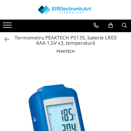
Toate Produsele
Audio
Termometru PEAKTECH P5135, baterie LR03
Auto
AAA 1,5V x3, temperatură
Instrumente de masura si control
PEAKTECH
Clesti Ampermetrici
Multimetre Digitale
Scule Atelier
Surse de alimentare
Termometre
Testere
Osciloscoape
Accesorii
Osciloscoape AXIOMET