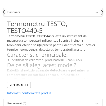
Descriere
Termometru TESTO,
TESTO440-5
Termometru
TESTO, TESTO440-5
, este un instrument de
masurare a temperaturi indispensabil pentru ingineri si
tehnicieni, oferind soluții precise pentru identificarea punctelor
termice neomogene si detectarea temperaturii acestora.
Caracteristici principale:
certificat de calibrare al producătorului, cablu USB.
De ce să alegi acest model?
Datorită tehnologiei avansate,
detectoarele pot măsura
temperatura cu sau fără contact, in functie de
specificatiile produsului, oferind indicarea prezenței
neomogenitatii de temperatura sau valoarea acesteia in
VEZI MAI MULT
punctele masurate.
, TESTO440-5 este alegerea perfectă pentru
diagnosticare si localizare a diferentelor sau defectelor
Informatii conformitate produs
semnalizate prin valori atipice detectate.
Specificații Tehnice
Review-uri
(0)