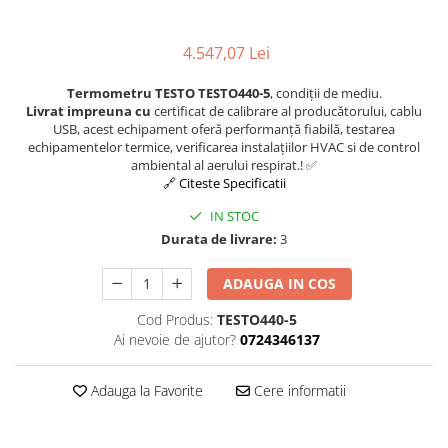
Osciloscoape B&K PRECISION
Osciloscoape FLUKE
4.547,07 Lei
Osciloscoape GW INSTEK
Termometru TESTO TESTO440-5
, condiții de mediu.
Osciloscoape HANTEK
Livrat impreuna cu
certificat de calibrare al producătorului, cablu
USB, acest echipament oferă performanță fiabilă, testarea
Osciloscoape KEYSIGHT
echipamentelor termice, verificarea instalațiilor HVAC si de control
ambiental al aerului respirat.! ✅
Osciloscoape OWON
🔗 Citeste Specificatii
Osciloscoape Peaktech
IN STOC
Osciloscoape ROHDE & SCHWARZ
Durata de livrare:
3
Osciloscoape TELEDYNE LECROY
ADAUGA IN COS
Osciloscoape UNI-T
Cod Produs:
TESTO440-5
Ai nevoie de ajutor?
0724346137
Adauga la Favorite
Cere informatii