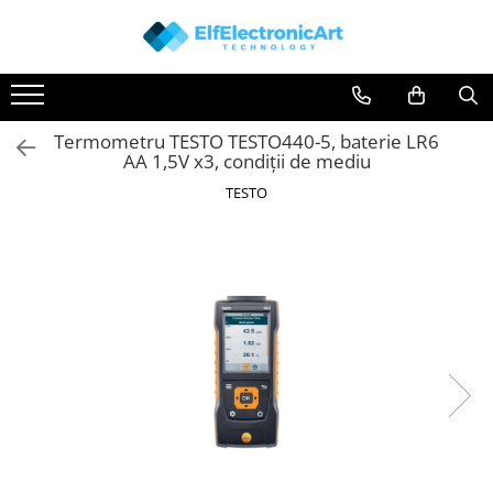
Toate Produsele
Audio
Termometru TESTO TESTO440-5, baterie LR6
Auto
AA 1,5V x3, condiții de mediu
Instrumente de masura si control
TESTO
Clesti Ampermetrici
Multimetre Digitale
Scule Atelier
Surse de alimentare
Termometre
Testere
Osciloscoape
Accesorii
Osciloscoape AXIOMET