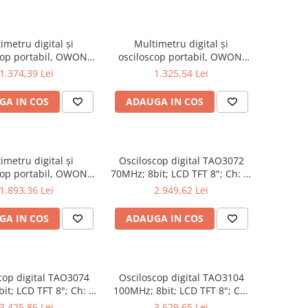
imetru digital și
Multimetru digital și
cop portabil, OWON,
osciloscop portabil, OWON,
, 200mV-1kV, 200mA-
HDS2102, 200mV-1kV, 200mA-
1.374,39 Lei
1.325,54 Lei
GA IN COS
ADAUGA IN COS
imetru digital și
Osciloscop digital TAO3072
cop portabil, OWON,
70MHz; 8bit; LCD TFT 8"; Ch: 2;
202S, 200mV-1kV,
1Gsps; 40Mpts sustinand
1.893,36 Lei
2.949,62 Lei
200mA-
Ecran color
GA IN COS
ADAUGA IN COS
cop digital TAO3074
Osciloscop digital TAO3104
it; LCD TFT 8"; Ch: 4;
100MHz; 8bit; LCD TFT 8"; Ch:
0Mpts compatibil cu
4; 1Gsps; 40Mpts inclus in
3.425,86 Lei
3.529,65 Lei