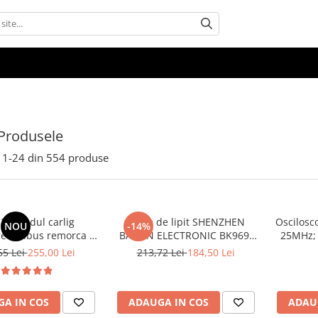
Produsele
1-
24
din
554
produse
24 modul carlig
Stație de lipit SHENZHEN
Oscilosc
NOU
-14%
e canbus remorca 7
BAKON ELECTRONIC BK969,
25MHz; 
pini, 12V Universal
200...480°C control analogic,
250Msps
55 Lei
255,00 Lei
213,72 Lei
184,50 Lei
cu buton
cu 
A IN COS
ADAUGA IN COS
ADAU