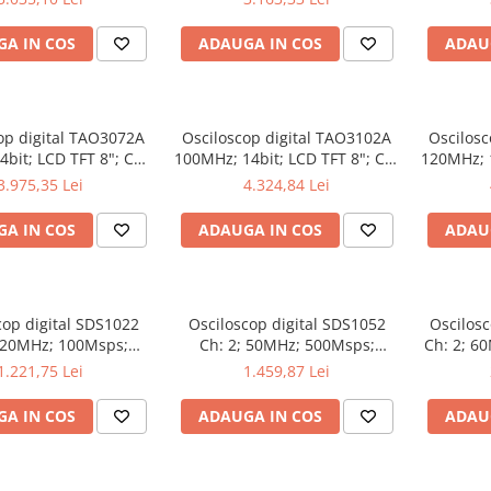
oferi Ecran color
Decodificare serială
Măsu
A IN COS
ADAUGA IN COS
ADAU
op digital TAO3072A
Osciloscop digital TAO3102A
Oscilosc
bit; LCD TFT 8"; Ch:
100MHz; 14bit; LCD TFT 8"; Ch:
120MHz; 1
s; 40Mpts dotat cu
2; 1Gsps; 40Mpts dotat cu
2; 1Gsps
3.975,35 Lei
4.324,84 Lei
ie de Analiză semnal
Măsurători automate
Măsu
A IN COS
ADAUGA IN COS
ADAU
cop digital SDS1022
Osciloscop digital SDS1052
Oscilosc
; 20MHz; 100Msps;
Ch: 2; 50MHz; 500Msps;
Ch: 2; 6
 LCD 7"S; 15W care
10kpts; LCD 7"S; ≤7ns avand
LCD TFT
1.221,75 Lei
1.459,87 Lei
dispune de Triggering avansat
capacitatea de Analiză FFT
Tri
A IN COS
ADAUGA IN COS
ADAU