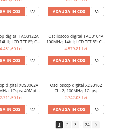
rători automate
Analiză semnal
GA IN COS
ADAUGA IN COS
op digital TAO3122A
Osciloscop digital TAO3104A
4bit; LCD TFT 8"; Ch:
100MHz; 14bit; LCD TFT 8"; Ch:
; 40Mpts integrat cu
4; 1Gsps; 40Mpts care permite
4.451,60 Lei
4.579,81 Lei
rători automate
Ceas în timp real
GA IN COS
ADAUGA IN COS
op digital XDS3062A
Osciloscop digital XDS3102
0MHz; 1Gsps; 40Mpts;
Ch: 2; 100MHz; 1Gsps;
 8"; XDS care ofera
40Mpts; LCD TFT 8"; XDS ce
2.711,50 Lei
2.742,03 Lei
ggering avansat
include Triggering avansat
GA IN COS
ADAUGA IN COS
1
2
3
24
...