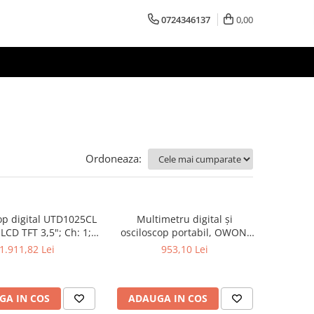
0724346137
0,00
Ordoneaza:
op digital UTD1025CL
Multimetru digital și
LCD TFT 3,5"; Ch: 1;
osciloscop portabil, OWON,
; 12kpts compatibil
HDS242, 200mV-1kV, 200mA-
1.911,82 Lei
953,10 Lei
Decodificare serială
GA IN COS
ADAUGA IN COS