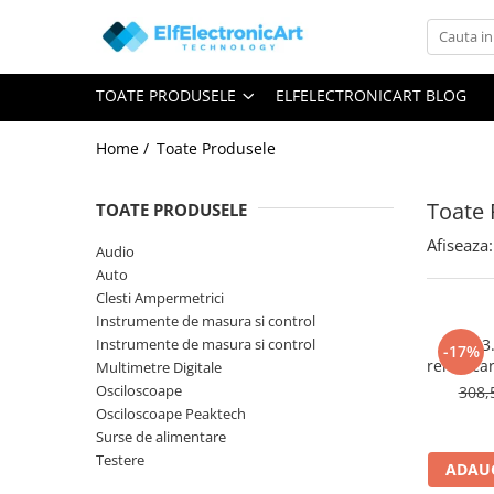
Toate Produsele
TOATE PRODUSELE
ELFELECTRONICART BLOG
Audio
Auto
Home /
Toate Produsele
Instrumente de masura si control
Clesti Ampermetrici
Toate 
TOATE PRODUSELE
Multimetre Digitale
Afiseaza:
Audio
Scule Atelier
Auto
Clesti Ampermetrici
Surse de alimentare
Instrumente de masura si control
Termometre
Instrumente de masura si control
TM3.
-17%
remorcar
Multimetre Digitale
Testere
sau 13 
Osciloscoape
308,
Osciloscoape
Osciloscoape Peaktech
Surse de alimentare
Accesorii
Testere
ADAUG
Osciloscoape AXIOMET