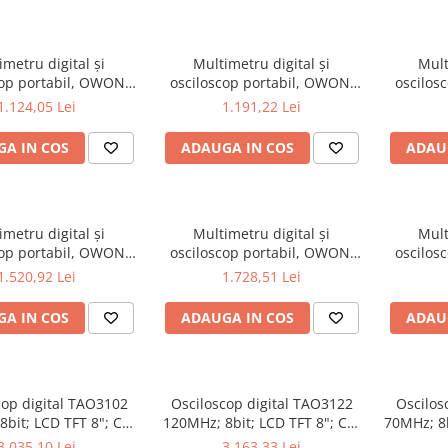
imetru digital și
Multimetru digital și
Mult
cop portabil, OWON,
osciloscop portabil, OWON,
oscilos
 200mV-1kV, 200mA-
HDS272, 200mV-1kV, 200mA-
HDS272S
1.124,05 Lei
1.191,22 Lei
A IN COS
ADAUGA IN COS
ADAU
imetru digital și
Multimetru digital și
Mult
cop portabil, OWON,
osciloscop portabil, OWON,
oscilos
02S, 200mV-1kV,
HDS2202, 200mV-1kV, 200mA-
HDS2
1.520,92 Lei
1.728,51 Lei
200mA-
A IN COS
ADAUGA IN COS
ADAU
cop digital TAO3102
Osciloscop digital TAO3122
Oscilos
bit; LCD TFT 8"; Ch:
120MHz; 8bit; LCD TFT 8"; Ch:
70MHz; 8b
s; 40Mpts pentru a
2; 1Gsps; 40Mpts ce include
1Gsps; 4
3.035,10 Lei
3.163,33 Lei