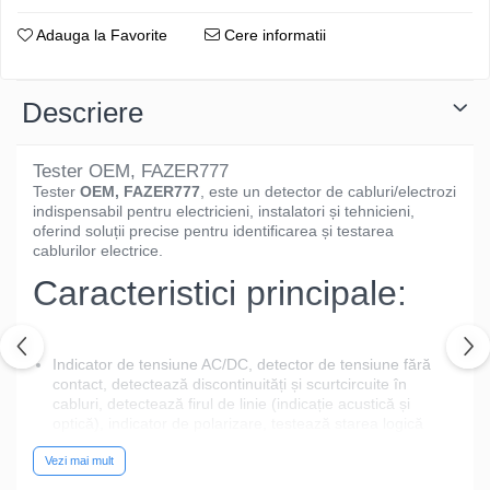
Adauga la Favorite
Cere informatii
Descriere
Tester OEM, FAZER777
Tester
OEM, FAZER777
, este un detector de cabluri/electrozi
indispensabil pentru electricieni, instalatori și tehnicieni,
oferind soluții precise pentru identificarea și testarea
cablurilor electrice.
Caracteristici principale:
Indicator de tensiune AC/DC, detector de tensiune fără
contact, detectează discontinuități și scurtcircuite în
cabluri, detectează firul de linie (indicație acustică și
optică), indicator de polarizare, testează starea logică
a circuitelor TTL.
Vezi mai mult
De ce să alegi acest