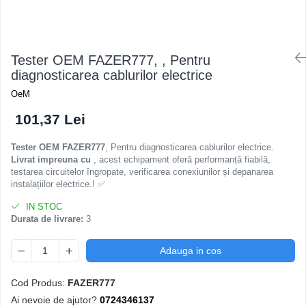
Tester OEM FAZER777, , Pentru
diagnosticarea cablurilor electrice
OeM
101,37 Lei
Tester OEM FAZER777
, Pentru diagnosticarea cablurilor electrice.
Livrat impreuna cu
, acest echipament oferă performanță fiabilă,
testarea circuitelor îngropate, verificarea conexiunilor și depanarea
instalațiilor electrice.! ✅
IN STOC
Durata de livrare:
3
Adauga in cos
Cod Produs:
FAZER777
Ai nevoie de ajutor?
0724346137