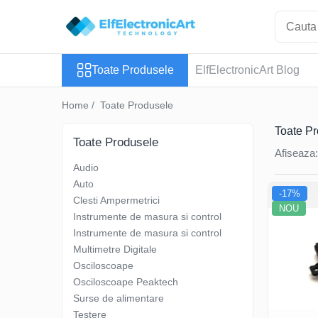
Toate Produsele
Toate Produsele
ElfElectronicArt Blog
Audio
Auto
Home /
Toate Produsele
Instrumente de masura si control
Toate P
Clesti Ampermetrici
Toate Produsele
Afiseaza:
Multimetre Digitale
Audio
Scule Atelier
Auto
-17%
Surse de alimentare
Clesti Ampermetrici
NOU
Instrumente de masura si control
Termometre
Instrumente de masura si control
Testere
Multimetre Digitale
Osciloscoape
Osciloscoape
Osciloscoape Peaktech
Accesorii
Surse de alimentare
Osciloscoape AXIOMET
Testere