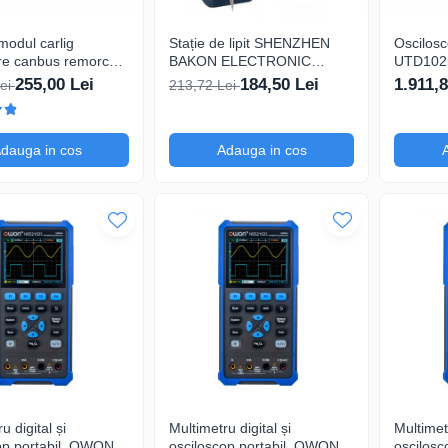
odul carlig
Stație de lipit SHENZHEN
Oscilosc
re canbus remorca 7
BAKON ELECTRONIC
UTD102
ini, 12V Universal
BK969, 200...480°C control
TFT 3,5"
255,00 Lei
184,50 Lei
1.911,8
Lei
213,72 Lei
analogic, cu buton
12kpts c
Decodifi
dauga in cos
Adauga in cos
u digital și
Multimetru digital și
Multimetr
op portabil, OWON,
osciloscop portabil, OWON,
oscilosc