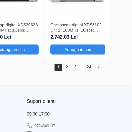
cop digital XDS3062A
Osciloscop digital XDS3102
60MHz; 1Gsps;
Ch: 2; 100MHz; 1Gsps;
 LCD TFT 8"; XDS
40Mpts; LCD TFT 8"; XDS
0 Lei
2.742,03 Lei
ering
ce include Triggering
avansat
Adauga in cos
Adauga in cos
1
2
3
24
...
Suport clienti
09:00-17:00
0724346137