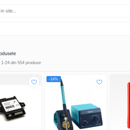
rodusele
1-
24
din
554
produse
-14%