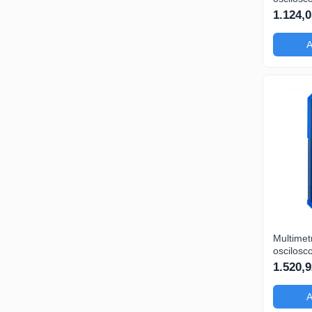
HDS242S
1.124,0
200mA-
A
Multimetr
oscilosc
HDS2102
1.520,9
200mA-
A