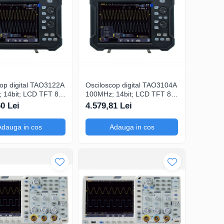
cop digital TAO3122A
Osciloscop digital TAO3104A
 14bit; LCD TFT 8";
100MHz; 14bit; LCD TFT 8";
1Gsps; 40Mpts
Ch: 4; 1Gsps; 40Mpts care
60 Lei
4.579,81 Lei
rători
permite Ceas în timp real
e
Adauga in cos
Adauga in cos