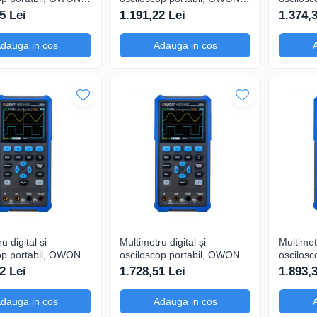
, 200mV-1kV,
HDS272, 200mV-1kV,
HDS272S
5 Lei
1.191,22 Lei
1.374,
200mA-
200mA-
dauga in cos
Adauga in cos
u digital și
Multimetru digital și
Multimetr
op portabil, OWON,
osciloscop portabil, OWON,
oscilosc
S, 200mV-1kV,
HDS2202, 200mV-1kV,
HDS2202
2 Lei
1.728,51 Lei
1.893,
200mA-
200mA-
dauga in cos
Adauga in cos