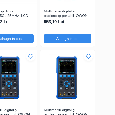
op digital
Multimetru digital și
5CL 25MHz; LCD
osciloscop portabil, OWON,
; Ch: 1; 250Msps;
HDS242, 200mV-1kV,
2 Lei
953,10 Lei
ompatibil cu
200mA-
care serială
Adauga in cos
Adauga in cos
u digital și
Multimetru digital și
op portabil, OWON,
osciloscop portabil, OWON,