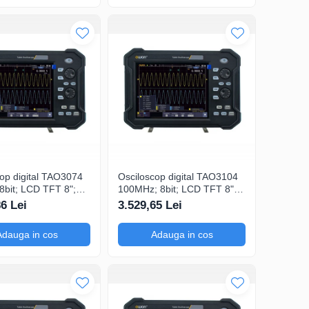
op digital TAO3074
Osciloscop digital TAO3104
8bit; LCD TFT 8";
100MHz; 8bit; LCD TFT 8";
1Gsps; 40Mpts
Ch: 4; 1Gsps; 40Mpts inclus
86 Lei
3.529,65 Lei
Măsurători
in Analiză semnal
e
Adauga in cos
Adauga in cos