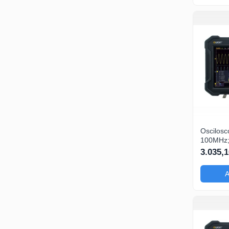
Oscilosc
100MHz; 
Ch: 2; 1
3.035,1
a o
A