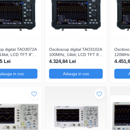
op digital TAO3072A
Osciloscop digital TAO3102A
Oscilos
4bit; LCD TFT 8";
100MHz; 14bit; LCD TFT 8";
120MHz;
Gsps; 40Mpts dotat
Ch: 2; 1Gsps; 40Mpts dotat
Ch: 2; 
5 Lei
4.324,84 Lei
4.451,
logie de Analiză
cu Măsurători automate
integrat cu Măsu
automat
dauga in cos
Adauga in cos