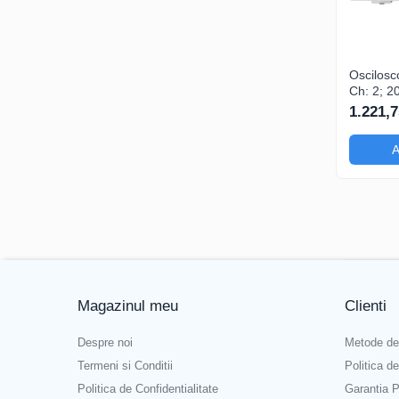
Oscilosc
Ch: 2; 
10kpts; 
1.221,7
dispune de Trig
avansat
A
Magazinul meu
Clienti
Despre noi
Metode de
Termeni si Conditii
Politica d
Politica de Confidentialitate
Garantia P