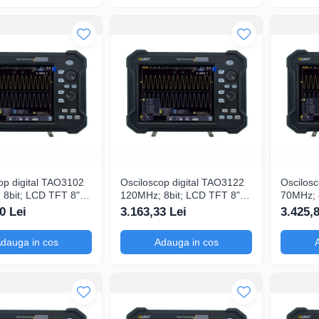
op digital TAO3102
Osciloscop digital TAO3122
Oscilosc
8bit; LCD TFT 8";
120MHz; 8bit; LCD TFT 8";
70MHz; 
Gsps; 40Mpts pentru
Ch: 2; 1Gsps; 40Mpts ce
Ch: 4; 
0 Lei
3.163,33 Lei
3.425,
feri Ecran color
include Decodificare serială
compatibil cu 
automat
dauga in cos
Adauga in cos