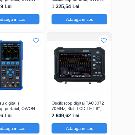
, 200mV-1kV,
HDS2102, 200mV-1kV,
39 Lei
1.325,54 Lei
200mA-
Adauga in cos
Adauga in cos
u digital și
Osciloscop digital TAO3072
op portabil, OWON,
70MHz; 8bit; LCD TFT 8";
S, 200mV-1kV,
Ch: 2; 1Gsps; 40Mpts
36 Lei
2.949,62 Lei
sustinand Ecran color
Adauga in cos
Adauga in cos