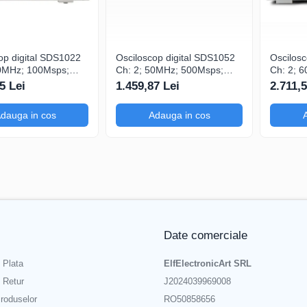
op digital SDS1022
Osciloscop digital SDS1052
Oscilos
20MHz; 100Msps;
Ch: 2; 50MHz; 500Msps;
Ch: 2; 
LCD 7"S; 15W care
10kpts; LCD 7"S; ≤7ns
40Mpts;
5 Lei
1.459,87 Lei
2.711,5
gering
avand capacitatea de
care ofera Trigg
Analiză FFT
avansat
dauga in cos
Adauga in cos
Date comerciale
 Plata
ElfElectronicArt SRL
e Retur
J2024039969008
roduselor
RO50858656