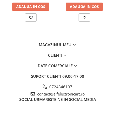
Interval detectie tensiune
ADAUGA IN COS
ADAUGA IN COS
Interval frecventa detectie
Temperatura de operare
Alimentare de la
Tensiune maxima
MAGAZINUL MEU
Interval de măsurare al tensiunii alternative
Interval de măsurare al tensiunii continue
CLIENTI
Test de continuitate
DATE COMERCIALE
Interval de tensiune de la fază la fază pentru
SUPORT CLIENTI
09:00-17:00
indicarea secvenței de fază
Precizia măsurării tensiunii DC
0724346137
contact@elfelectronicart.ro
Precizia măsurării tensiunii AC
SOCIAL
URMARESTE-NE IN SOCIAL MEDIA
Iluminare
Tip aditional de masurare