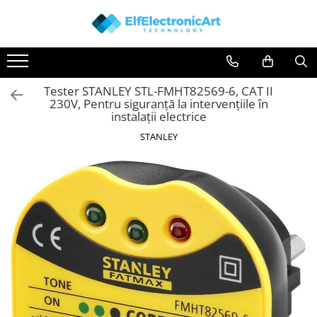
Toate Produsele
Audio
Tester STANLEY STL-FMHT82569-6, CAT II
Auto
230V, Pentru siguranță la intervențiile în
Instrumente de masura si control
instalații electrice
Clesti Ampermetrici
STANLEY
Multimetre Digitale
Scule Atelier
Surse de alimentare
Termometre
Testere
Osciloscoape
Accesorii
Osciloscoape AXIOMET