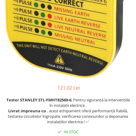
Osciloscoape B&K PRECISION
Osciloscoape FLUKE
Osciloscoape GW INSTEK
Osciloscoape HANTEK
Osciloscoape KEYSIGHT
Osciloscoape OWON
Osciloscoape Peaktech
Osciloscoape ROHDE & SCHWARZ
Osciloscoape TELEDYNE LECROY
121,02 Lei
Osciloscoape UNI-T
Tester STANLEY STL-FMHT82569-6
, Pentru siguranță la intervențiile
în instalații electrice .
Livrat impreuna cu
, acest echipament oferă performanță fiabilă,
testarea circuitelor îngropate, verificarea conexiunilor și depanarea
instalațiilor electrice.! ✅
IN STOC