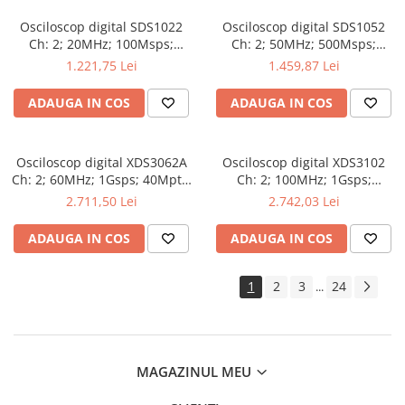
Osciloscop digital SDS1022
Osciloscop digital SDS1052
Ch: 2; 20MHz; 100Msps;
Ch: 2; 50MHz; 500Msps;
10kpts; LCD 7"S; 15W care
10kpts; LCD 7"S; ≤7ns avand
1.221,75 Lei
1.459,87 Lei
dispune de Triggering
capacitatea de Analiză FFT
avansat
ADAUGA IN COS
ADAUGA IN COS
Osciloscop digital XDS3062A
Osciloscop digital XDS3102
Ch: 2; 60MHz; 1Gsps; 40Mpts;
Ch: 2; 100MHz; 1Gsps;
LCD TFT 8"; XDS care ofera
40Mpts; LCD TFT 8"; XDS ce
2.711,50 Lei
2.742,03 Lei
Triggering avansat
include Triggering avansat
ADAUGA IN COS
ADAUGA IN COS
1
2
3
24
...
MAGAZINUL MEU