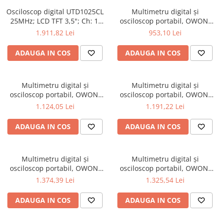
Osciloscop digital UTD1025CL
Multimetru digital și
25MHz; LCD TFT 3,5"; Ch: 1;
osciloscop portabil, OWON,
250Msps; 12kpts compatibil
HDS242, 200mV-1kV, 200mA-
1.911,82 Lei
953,10 Lei
cu Decodificare serială
ADAUGA IN COS
ADAUGA IN COS
Multimetru digital și
Multimetru digital și
osciloscop portabil, OWON,
osciloscop portabil, OWON,
HDS242S, 200mV-1kV, 200mA-
HDS272, 200mV-1kV, 200mA-
1.124,05 Lei
1.191,22 Lei
ADAUGA IN COS
ADAUGA IN COS
Multimetru digital și
Multimetru digital și
osciloscop portabil, OWON,
osciloscop portabil, OWON,
HDS272S, 200mV-1kV, 200mA-
HDS2102, 200mV-1kV, 200mA-
1.374,39 Lei
1.325,54 Lei
ADAUGA IN COS
ADAUGA IN COS