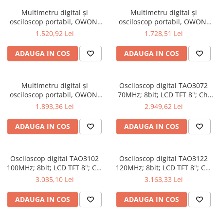
Multimetru digital și
Multimetru digital și
osciloscop portabil, OWON,
osciloscop portabil, OWON,
HDS2102S, 200mV-1kV,
HDS2202, 200mV-1kV, 200mA-
1.520,92 Lei
1.728,51 Lei
200mA-
ADAUGA IN COS
ADAUGA IN COS
Multimetru digital și
Osciloscop digital TAO3072
osciloscop portabil, OWON,
70MHz; 8bit; LCD TFT 8"; Ch:
HDS2202S, 200mV-1kV,
2; 1Gsps; 40Mpts sustinand
1.893,36 Lei
2.949,62 Lei
200mA-
Ecran color
ADAUGA IN COS
ADAUGA IN COS
Osciloscop digital TAO3102
Osciloscop digital TAO3122
100MHz; 8bit; LCD TFT 8"; Ch:
120MHz; 8bit; LCD TFT 8"; Ch:
2; 1Gsps; 40Mpts pentru a
2; 1Gsps; 40Mpts ce include
3.035,10 Lei
3.163,33 Lei
oferi Ecran color
Decodificare serială
ADAUGA IN COS
ADAUGA IN COS