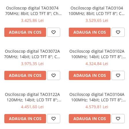
Osciloscop digital TAO3074
Osciloscop digital TAO3104
70MHz; 8bit; LCD TFT 8"; Ch:
100MHz; 8bit; LCD TFT 8"; Ch:
4; 1Gsps; 40Mpts compatibil
4; 1Gsps; 40Mpts inclus in
3.425,86 Lei
3.529,65 Lei
cu Măsurători automate
Analiză semnal
ADAUGA IN COS
ADAUGA IN COS
Osciloscop digital TAO3072A
Osciloscop digital TAO3102A
70MHz; 14bit; LCD TFT 8"; Ch:
100MHz; 14bit; LCD TFT 8";
2; 1Gsps; 40Mpts dotat cu
Ch: 2; 1Gsps; 40Mpts dotat cu
3.975,35 Lei
4.324,84 Lei
tehnologie de Analiză semnal
Măsurători automate
ADAUGA IN COS
ADAUGA IN COS
Osciloscop digital TAO3122A
Osciloscop digital TAO3104A
120MHz; 14bit; LCD TFT 8";
100MHz; 14bit; LCD TFT 8";
Ch: 2; 1Gsps; 40Mpts integrat
Ch: 4; 1Gsps; 40Mpts care
4.451,60 Lei
4.579,81 Lei
cu Măsurători automate
permite Ceas în timp real
ADAUGA IN COS
ADAUGA IN COS