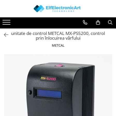
Toate Produsele
Audio
unitate de control METCAL MX-PS5200, control
Auto
prin înlocuirea vârfului
Instrumente de masura si control
METCAL
Clesti Ampermetrici
Multimetre Digitale
Scule Atelier
Surse de alimentare
Termometre
Testere
Osciloscoape
Accesorii
Osciloscoape AXIOMET