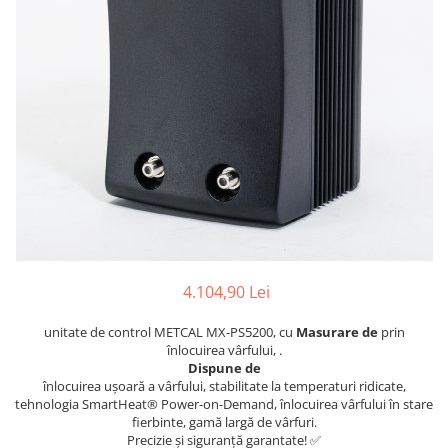
Osciloscoape B&K PRECISION
Osciloscoape FLUKE
Osciloscoape GW INSTEK
Osciloscoape HANTEK
Osciloscoape KEYSIGHT
Osciloscoape OWON
Osciloscoape Peaktech
Osciloscoape ROHDE & SCHWARZ
Osciloscoape TELEDYNE LECROY
4.104,90 Lei
Osciloscoape UNI-T
unitate de control METCAL MX-PS5200, cu
Masurare de
prin
înlocuirea vârfului, .
Dispune de
înlocuirea ușoară a vârfului, stabilitate la temperaturi ridicate,
tehnologia SmartHeat® Power-on-Demand, înlocuirea vârfului în stare
fierbinte, gamă largă de vârfuri.
Precizie și siguranță garantate! ✅