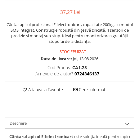
37,27 Lei
Cântar apicol profesional Elfelectronicart, capacitate 200kg, cu modul
SMS integrat. Construcție robustă din țeavă zincată, 4 senzori de
precizie și montaj sub stup. Ideal pentru monitorizarea greutății
stupului de la distanță.
STOC EPUIZAT
Data de livrare:
Joi, 13.08.2026
Cod Produs:
CA1.25
Ai nevoie de ajutor?
0724346137
Adauga la Favorite
Cere informatii
Descriere
Cântarul apicol Elfelectronicart
este soluția ideală pentru apicultori