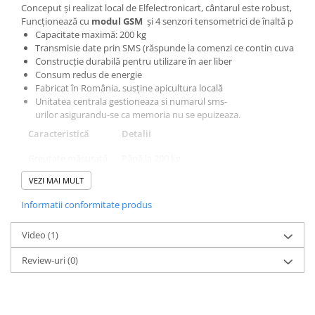
Conceput și realizat local de Elfelectronicart, cântarul este robust, preci
Funcționează cu
modul GSM
și 4 senzori tensometrici de înaltă preciz
Capacitate maximă: 200 kg
Transmisie date prin SMS (răspunde la comenzi ce contin cuvantul 
Construcție durabilă pentru utilizare în aer liber
Consum redus de energie
Fabricat în România, susține apicultura locală
Unitatea centrala gestioneaza si numarul sms-
urilor asigurandu-se ca memoria nu se epuizeaza.
Caracteristică
Detalii
Greutate măsurată
Până la 200 kg
VEZI MAI MULT
Tip material
Țeavă rectangulară
Informatii conformitate produs
Tip finisaj
Zincat
Tip măsură
Punte tensometrică
Video
(1)
Număr senzori
4
Review-uri
(0)
Unitate centrală
Da
Conector
Da