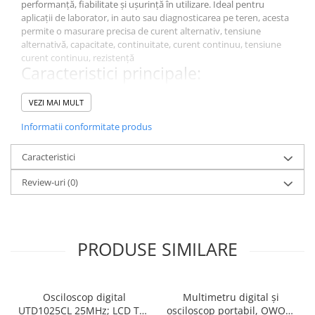
performanță, fiabilitate și ușurință în utilizare. Ideal pentru
aplicații de laborator, in auto sau diagnosticarea pe teren, acesta
permite o masurare precisa de curent alternativ, tensiune
alternativă, capacitate, continuitate, curent continuu, tensiune
curent continuu, rezistență
Caracteristici principale:
.
De ce să alegi acest model?
VEZI MAI MULT
Este un instrument de diagnosticare esențial pentru măsurători
Informatii conformitate produs
precise in domeniul electric si electronic., HDS2202S, oferă o
calitate excelentă a masuratorilor pentru aplicații de laborator,
Caracteristici
industriale și educaționale.
Specificații Tehnice
Review-uri
(0)
Caracteristică
Detalii
Tipul
Multimetru digital și osciloscop portabil
contorului
PRODUSE SIMILARE
Tip display
LCD 3,5"
utilizat
Osciloscop digital
Multimetru digital și
Eșantionare
1Gsps
UTD1025CL 25MHz; LCD TFT
osciloscop portabil, OWON,